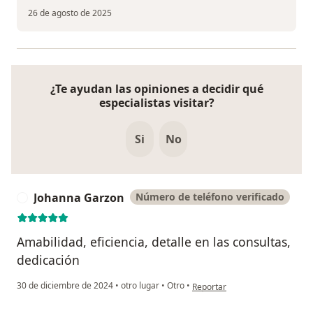
26 de agosto de 2025
¿Te ayudan las opiniones a decidir qué
especialistas visitar?
Si
No
Johanna Garzon
Número de teléfono verificado
J
Amabilidad, eficiencia, detalle en las consultas,
dedicación
en opinión del usuario Johann
30 de diciembre de 2024
•
otro lugar
•
Otro
•
Reportar