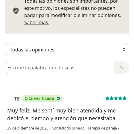
Todas las opiniones son importantes, por
este motivo, los especialistas no pueden
pagar para modificar o eliminar opiniones.
Más información sobre opiniones
Saber más.
Busca en opiniones
TE
Cita verificada
T
Muy feliz. Me sentí muy bien atendida y me
dedicó el tiempo y atención que necesitaba.
29 de diciembre de 2025
•
Consultorio privado
•
Terapia de pareja
•
en opinión del usuario TE