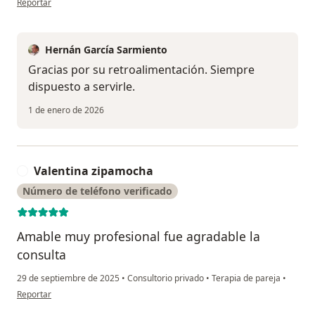
Reportar
Hernán García Sarmiento
Gracias por su retroalimentación. Siempre
dispuesto a servirle.
1 de enero de 2026
Valentina zipamocha
V
Número de teléfono verificado
Amable muy profesional fue agradable la
consulta
29 de septiembre de 2025
•
Consultorio privado
•
Terapia de pareja
•
en opinión del usuario Valentina zipamocha
Reportar