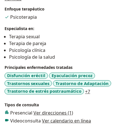
homosexualidad, promiscuidad, fidelidad, sexo grupal,
Enfoque terapéutico
intercambios de pareja, masturbación, pornografía,
Psicoterapia
erotismo empobrecido, impotencia, pérdida del
control de la eyaculación, disminución del deseo
Especialista en:
sexual, sexo durante el embarazo, placer visual y
Terapia sexual
exhibicionismo. Atención a niños y adolescentes y
Terapia de pareja
orientación a padres por alteraciones de tipo
Psicología clínica
académico, educativo, comportamental. Uso de
Psicología de la salud
alcohol y drogas Apoyo en problemas de la Salud por
diagnósticos de enfermedades crónicas y terminales:
Principales enfermedades tratadas
Cáncer, Insuficiencia Renal, Diabetes, VIH/SIDA,, Dolor
Disfunción eréctil
Eyaculación precoz
intratable.
Trastornos sexuales
Trastorno de Adaptación
DURACION DE LA CONSULTA: 1 HORA
a11y_sr_more_di
Trastorno de estrés postraumático
+7
Tipos de consulta
Presencial
Ver direcciones (1)
Videoconsulta
Ver calendario en línea