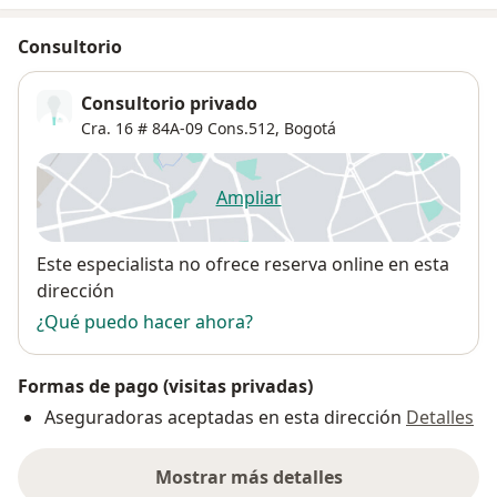
Consultorio
Consultorio privado
Cra. 16 # 84A-09 Cons.512,
Bogotá
Ampliar
se abre en una nueva pestañ
Disponibilidad
Este especialista no ofrece reserva online en esta
dirección
¿Qué puedo hacer ahora?
Formas de pago (visitas privadas)
Aseguradoras aceptadas en esta dirección
Detalles
Mostrar más detalles
sobre la dirección