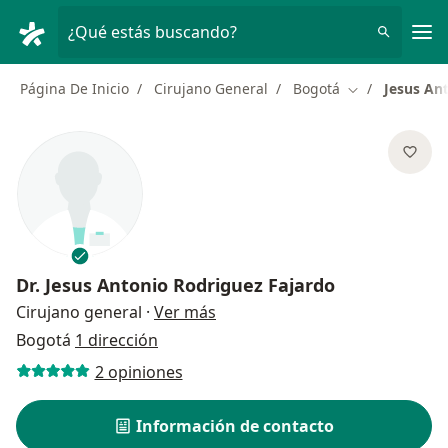
Men
¿Qué estás buscando?
Página De Inicio
Cirujano General
Bogotá
Jesus An
Cambiar de ci
Dr.
Jesus Antonio Rodriguez Fajardo
sobre las especializaciones
Cirujano general
·
Ver más
Bogotá
1 dirección
2 opiniones
Información de contacto