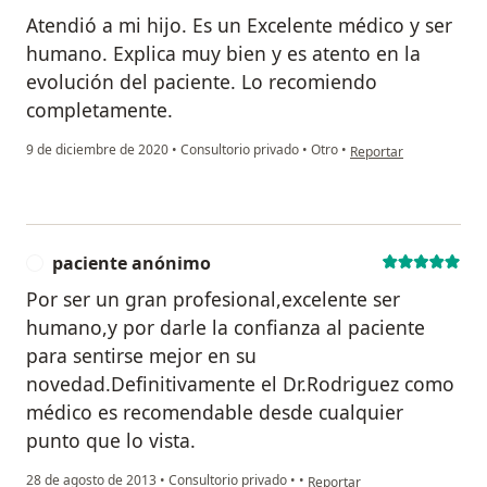
Atendió a mi hijo. Es un Excelente médico y ser
humano. Explica muy bien y es atento en la
evolución del paciente. Lo recomiendo
completamente.
en opinión del usuario
9 de diciembre de 2020
•
Consultorio privado
•
Otro
•
Reportar
paciente anónimo
P
Por ser un gran profesional,excelente ser
humano,y por darle la confianza al paciente
para sentirse mejor en su
novedad.Definitivamente el Dr.Rodriguez como
médico es recomendable desde cualquier
punto que lo vista.
en opinión del usuario pacie
28 de agosto de 2013
•
Consultorio privado
•
•
Reportar