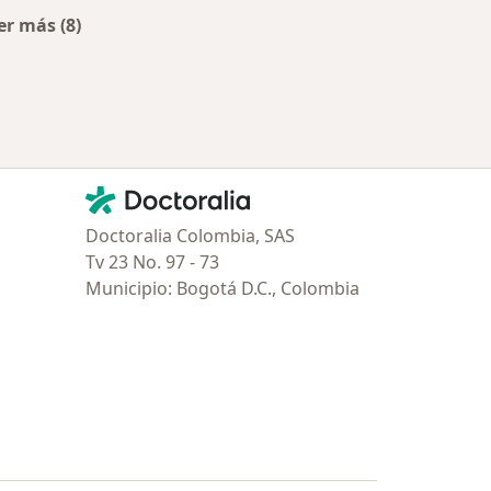
er más (8)
Más en esta categoría: Aseguradoras más populares
Contacto
Doctoralia - Página de inicio
Doctoralia Colombia, SAS
Tv 23 No. 97 - 73
Municipio: Bogotá D.C., Colombia