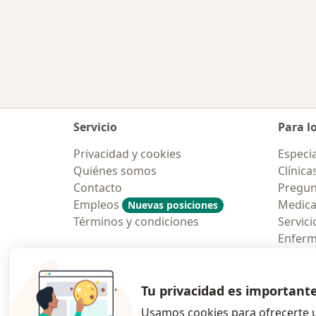
Servicio
Para l
Privacidad y cookies
Especia
Quiénes somos
Clínica
Contacto
Pregun
Empleos
Medic
Nuevas posiciones
Términos y condiciones
Servici
Enfer
Pregun
Aplicac
Tu privacidad es important
Usamos cookies para ofrecerte u