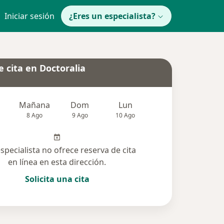
Iniciar sesión
¿Eres un especialista?
 cita en Doctoralia
Mañana
Dom
Lun
Mar
Mié
8 Ago
9 Ago
10 Ago
11 Ago
12 Ag
especialista no ofrece reserva de cita
en línea en esta dirección.
Solicita una cita