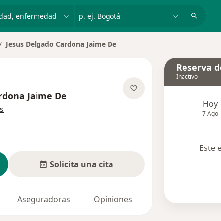
dad, enfermedad o nombre
p. ej. Bogotá
Jesus Delgado Cardona Jaime De
mbiar de ciudad
Reserva de
Inactivo
rdona Jaime De
Hoy
sobre las especializaciones
s
7 Ago
Este 
Solicita una cita
Aseguradoras
Opiniones