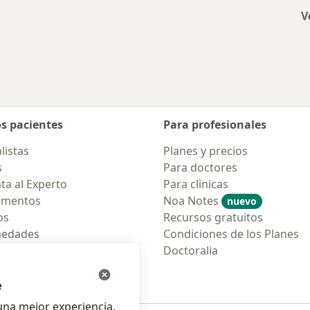
V
os pacientes
Para profesionales
listas
Planes y precios
s
Para doctores
ta al Experto
Para clinicas
amentos
Noa Notes
nuevo
os
Recursos gratuitos
medades
Condiciones de los Planes
tas Frecuentes
Doctoralia
ión para móvil
e
na mejor experiencia.