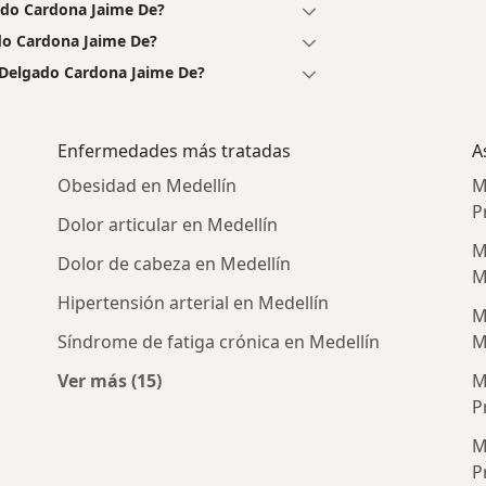
ado Cardona Jaime De?
do Cardona Jaime De?
 Delgado Cardona Jaime De?
Enfermedades más tratadas
A
Obesidad en Medellín
M
P
Dolor articular en Medellín
M
Dolor de cabeza en Medellín
M
Hipertensión arterial en Medellín
M
Síndrome de fatiga crónica en Medellín
M
Ver más (15)
M
nerales cercanos
Más en esta categoría: Enfermedades más 
P
M
P