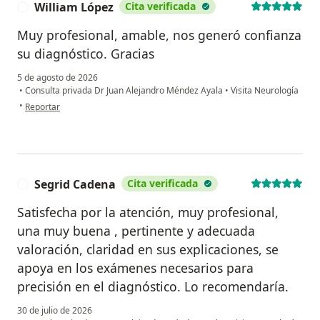
William López
Cita verificada
W
Muy profesional, amable, nos generó confianza
su diagnóstico. Gracias
5 de agosto de 2026
•
Consulta privada Dr Juan Alejandro Méndez Ayala
•
Visita Neurología
en opinión del usuario William López
•
Reportar
Segrid Cadena
Cita verificada
S
Satisfecha por la atención, muy profesional,
una muy buena , pertinente y adecuada
valoración, claridad en sus explicaciones, se
apoya en los exámenes necesarios para
precisión en el diagnóstico. Lo recomendaría.
30 de julio de 2026