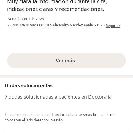
Muy clara la información durante la cita,
indicaciones claras y recomendaciones.
24 de febrero de 2026
en opinión del u
•
Consulta privada Dr. Juan Alejandro Mendez Ayala 501
•
•
Reportar
Ver más
opiniones anteriores
Dudas solucionadas
7 dudas solucionadas a pacientes en Doctoralia
Hola en el mes de junio me detectaron 4 aneurismas los cuales me
colocaron el lado derecho un estén