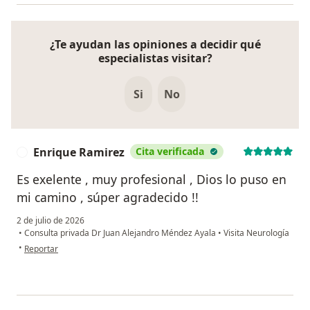
¿Te ayudan las opiniones a decidir qué
especialistas visitar?
Si
No
Enrique Ramirez
Cita verificada
E
Es exelente , muy profesional , Dios lo puso en
mi camino , súper agradecido !!
2 de julio de 2026
•
Consulta privada Dr Juan Alejandro Méndez Ayala
•
Visita Neurología
en opinión del usuario Enrique Ramirez
•
Reportar