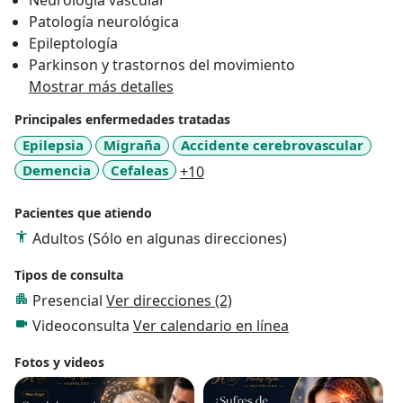
Neurologia vascular
Clínica Infantil Santa María del Lago. Trabajo con altos
Patología neurológica
estándares éticos y profesionales.
Epileptología
Parkinson y trastornos del movimiento
Mostrar más detalles
Principales enfermedades tratadas
Epilepsia
Migraña
Accidente cerebrovascular
a11y_sr_more_diseases
Demencia
Cefaleas
+10
Pacientes que atiendo
Adultos (Sólo en algunas direcciones)
Tipos de consulta
Presencial
Ver direcciones (2)
Videoconsulta
Ver calendario en línea
Fotos y videos