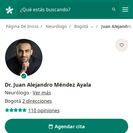
Men
¿Qué estás buscando?
Página De Inicio
Neurólogo
Bogotá
Juan Alejandro
Cambiar de ciudad
Dr.
Juan Alejandro Méndez Ayala
sobre las especializaciones
Neurólogo
·
Ver más
Bogotá
2 direcciones
110 opiniones
Agendar cita