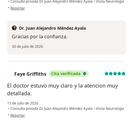
•
Consulta privada Dr Juan Alejandro Méndez Ayala
•
Visita Neurología
en opinión del usuario Segrid Cadena
•
Reportar
Dr. Juan Alejandro Méndez Ayala
Gracias por la confianza.
30 de julio de 2026
Faye Griffiths
Cita verificada
F
El doctor estuvo muy claro y la atencion muy
detallada.
15 de julio de 2026
•
Consulta privada Dr Juan Alejandro Méndez Ayala
•
Visita Neurología
en opinión del usuario Faye Griffiths
•
Reportar