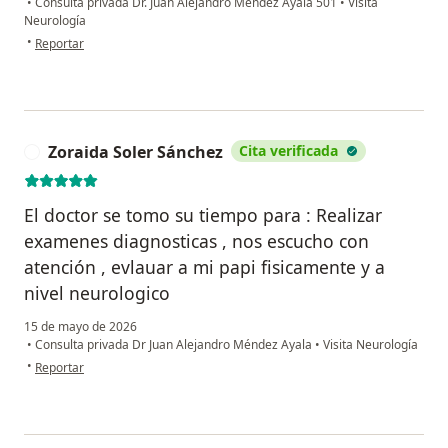
•
Consulta privada Dr. Juan Alejandro Mendez Ayala 501
•
Visita
Neurología
en opinión del usuario German Martinez
•
Reportar
Zoraida Soler Sánchez
Cita verificada
Z
El doctor se tomo su tiempo para : Realizar
examenes diagnosticas , nos escucho con
atención , evlauar a mi papi fisicamente y a
nivel neurologico
15 de mayo de 2026
•
Consulta privada Dr Juan Alejandro Méndez Ayala
•
Visita Neurología
en opinión del usuario Zoraida Soler Sánchez
•
Reportar