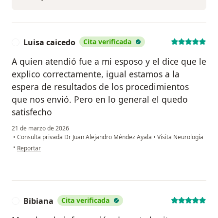
Luisa caicedo
Cita verificada
L
A quien atendió fue a mi esposo y el dice que le
explico correctamente, igual estamos a la
espera de resultados de los procedimientos
que nos envió. Pero en lo general el quedo
satisfecho
21 de marzo de 2026
•
Consulta privada Dr Juan Alejandro Méndez Ayala
•
Visita Neurología
en opinión del usuario Luisa caicedo
•
Reportar
Bibiana
Cita verificada
B