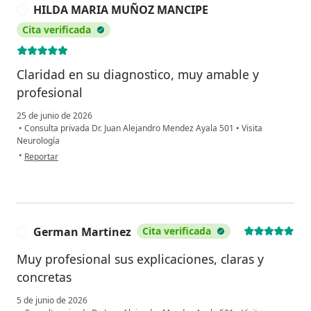
HILDA MARIA MUÑOZ MANCIPE
H
Cita verificada
Claridad en su diagnostico, muy amable y
profesional
25 de junio de 2026
•
Consulta privada Dr. Juan Alejandro Mendez Ayala 501
•
Visita
Neurología
en opinión del usuario HILDA MARIA MUÑOZ MANCIPE
•
Reportar
German Martinez
Cita verificada
G
Muy profesional sus explicaciones, claras y
concretas
5 de junio de 2026