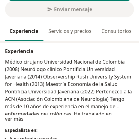
Enviar mensaje
Experiencia
Servicios y precios
Consultorios
Experiencia
Médico cirujano Universidad Nacional de Colombia
(2008) Neurólogo clínico Pontificia Universidad
Javeriana (2014) Observership Rush University System
for Health (2013) Maestría Economía de la Salud
Pontificia Universidad Javeriana (2022) Pertenezco a la
ACN (Asociación Colombiana de Neurología) Tengo
más de 10 años de experiencia en el manejo de
enfermedades neurológicas. He trabajado en
Acerca de mí
ver más
diferentes instituciones: Hopistal San Rafael de
Bogotá, Hospital Central de la Policía, Clínicos IPS,
Especialista en:
Fundasuvicol, Policía Nacional y actualmente en la