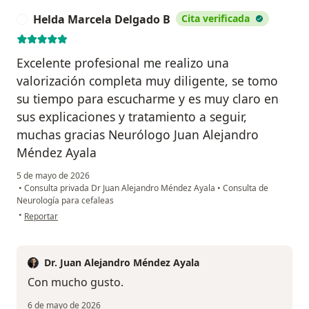
Helda Marcela Delgado B
Cita verificada
H
Excelente profesional me realizo una
valorización completa muy diligente, se tomo
su tiempo para escucharme y es muy claro en
sus explicaciones y tratamiento a seguir,
muchas gracias Neurólogo Juan Alejandro
Méndez Ayala
5 de mayo de 2026
•
Consulta privada Dr Juan Alejandro Méndez Ayala
•
Consulta de
Neurología para cefaleas
en opinión del usuario Helda Marcela Delgado B
•
Reportar
Dr. Juan Alejandro Méndez Ayala
Con mucho gusto.
6 de mayo de 2026