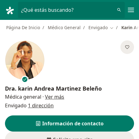
Men
¿Qué estás buscando?
Página De Inicio
Médico General
Envigado
Karin A
Cambiar de c
Dra.
karin Andrea Martinez Beleño
sobre las especializaciones
Médica general
·
Ver más
Envigado
1 dirección
Información de contacto