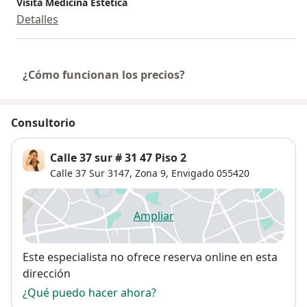
Visita Medicina Estética
Detalles
¿Cómo funcionan los precios?
Consultorio
Calle 37 sur # 31 47 Piso 2
Calle 37 Sur 3147,
Zona 9
,
Envigado
055420
Ampliar
se abre en una nueva pestañ
Disponibilidad
Este especialista no ofrece reserva online en esta
dirección
¿Qué puedo hacer ahora?