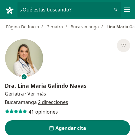
Men
¿Qué estás buscando?
Página De Inicio
Geriatra
Bucaramanga
Lina Maria Ga
Dra.
Lina Maria Galindo Navas
sobre las especializaciones
Geriatra
·
Ver más
Bucaramanga
2 direcciones
41 opiniones
Agendar cita