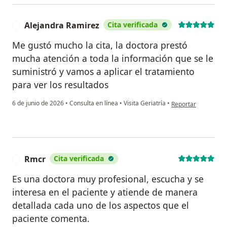
Alejandra Ramirez
Cita verificada
A
Me gustó mucho la cita, la doctora prestó
mucha atención a toda la información que se le
suministró y vamos a aplicar el tratamiento
para ver los resultados
en opinión del usua
6 de junio de 2026
•
Consulta en línea
•
Visita Geriatría
•
Reportar
Rmcr
Cita verificada
R
Es una doctora muy profesional, escucha y se
interesa en el paciente y atiende de manera
detallada cada uno de los aspectos que el
paciente comenta.