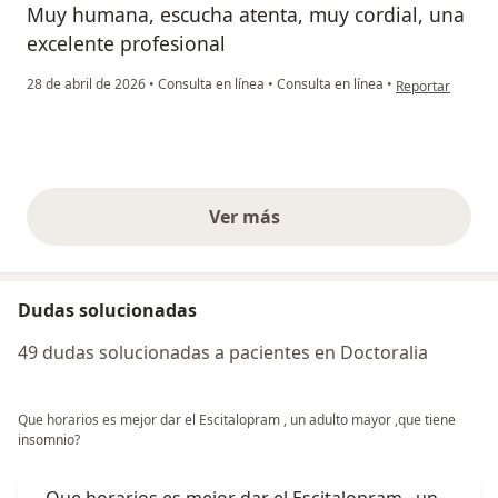
Muy humana, escucha atenta, muy cordial, una
excelente profesional
en opinión del u
28 de abril de 2026
•
Consulta en línea
•
Consulta en línea
•
Reportar
Ver más
opiniones anteriores
Dudas solucionadas
49 dudas solucionadas a pacientes en Doctoralia
Que horarios es mejor dar el Escitalopram , un adulto mayor ,que tiene
insomnio?
Que horarios es mejor dar el Escitalopram , un