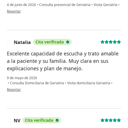
4 de junio de 2026
•
Consulta presencial de Geriatria
•
Visita Geriatría
•
en opinión del usuario Rmcr
Reportar
Natalia
Cita verificada
N
Excelente capacidad de escucha y trato amable
a la paciente y su familia. Muy clara en sus
explicaciones y plan de manejo.
9 de mayo de 2026
•
Consulta Domiciliaria de Geriatria
•
Visita domiciliaria Geriatría
•
en opinión del usuario Natalia
Reportar
NV
Cita verificada
N