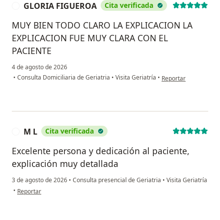
GLORIA FIGUEROA
Cita verificada
G
MUY BIEN TODO CLARO LA EXPLICACION LA
EXPLICACION FUE MUY CLARA CON EL
PACIENTE
4 de agosto de 2026
en opinión del usua
•
Consulta Domiciliaria de Geriatria
•
Visita Geriatría
•
Reportar
M L
Cita verificada
M
Excelente persona y dedicación al paciente,
explicación muy detallada
3 de agosto de 2026
•
Consulta presencial de Geriatria
•
Visita Geriatría
en opinión del usuario M L
•
Reportar