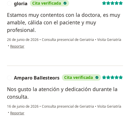
gloria
Cita verificada
G
Estamos muy contentos con la doctora, es muy
amable, cálida con el paciente y muy
profesional.
26 de junio de 2026
•
Consulta presencial de Geriatria
•
Visita Geriatría
en opinión del usuario gloria
•
Reportar
Amparo Ballesteors
Cita verificada
A
Nos gusto la atención y dedicación durante la
consulta.
16 de junio de 2026
•
Consulta presencial de Geriatria
•
Visita Geriatría
en opinión del usuario Amparo Ballesteors
•
Reportar