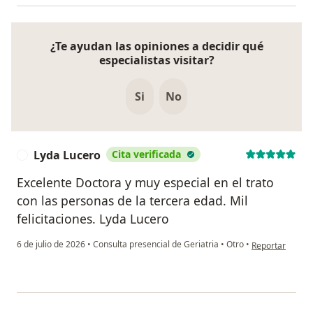
¿Te ayudan las opiniones a decidir qué
especialistas visitar?
Si
No
Lyda Lucero
Cita verificada
L
Excelente Doctora y muy especial en el trato
con las personas de la tercera edad. Mil
felicitaciones. Lyda Lucero
en opinión del 
6 de julio de 2026
•
Consulta presencial de Geriatria
•
Otro
•
Reportar