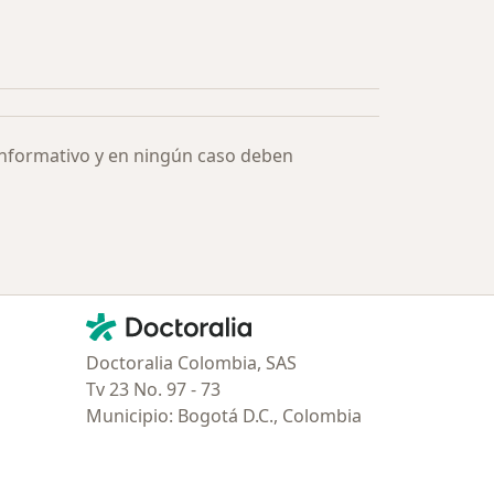
ía: Especialistas más solicitados
informativo y en ningún caso deben
Contacto
Doctoralia - Página de inicio
Doctoralia Colombia, SAS
Tv 23 No. 97 - 73
Municipio: Bogotá D.C., Colombia