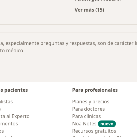
Ver más (15)
rmedades
Más en esta categor
ia, especialmente preguntas y respuestas, son de carácter 
to médico.
os pacientes
Para profesionales
listas
Planes y precios
s
Para doctores
ta al Experto
Para clinicas
amentos
Noa Notes
nuevo
os
Recursos gratuitos