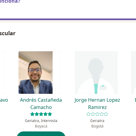
unciona?
scular
ravo
Andrés Castañeda
Jorge Hernan Lopez
Camacho
Ramirez
Geriatra, Internista
Geriatra
Boyacá
Bogotá