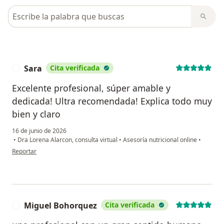
Busca en opiniones
Sara
Cita verificada
S
Excelente profesional, súper amable y
dedicada! Ultra recomendada! Explica todo muy
bien y claro
16 de junio de 2026
•
Dra Lorena Alarcon, consulta virtual
•
Asesoría nutricional online
•
en opinión del usuario Sara
Reportar
Miguel Bohorquez
Cita verificada
M