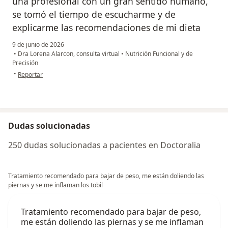
una profesional con un gran sentido humano,
se tomó el tiempo de escucharme y de
explicarme las recomendaciones de mi dieta
9 de junio de 2026
•
Dra Lorena Alarcon, consulta virtual
•
Nutrición Funcional y de
Precisión
en opinión del usuario Miguel Bohorquez
•
Reportar
Dudas solucionadas
250 dudas solucionadas a pacientes en Doctoralia
Tratamiento recomendado para bajar de peso, me están doliendo las
piernas y se me inflaman los tobil
Tratamiento recomendado para bajar de peso,
me están doliendo las piernas y se me inflaman