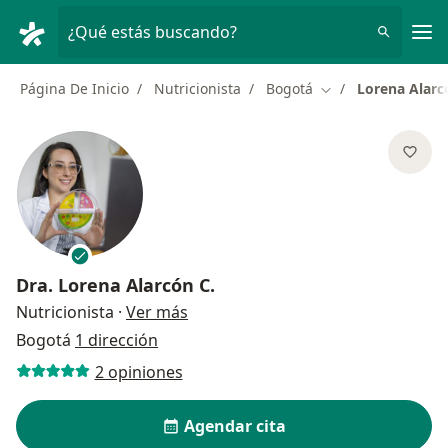
Men
¿Qué estás buscando?
Página De Inicio
Nutricionista
Bogotá
Lorena Alarc
Cambiar de ciudad
Dra.
Lorena Alarcón C.
sobre las especializaciones
Nutricionista
·
Ver más
Bogotá
1 dirección
2 opiniones
Agendar cita