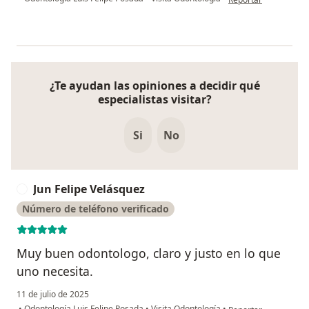
¿Te ayudan las opiniones a decidir qué
especialistas visitar?
Si
No
Jun Felipe Velásquez
J
Número de teléfono verificado
Muy buen odontologo, claro y justo en lo que
uno necesita.
11 de julio de 2025
en opinión del usuari
•
Odontología Luis Felipe Posada
•
Visita Odontología
•