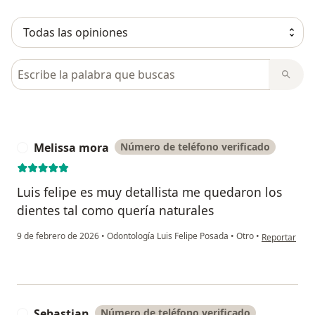
Busca en opiniones
Melissa mora
Número de teléfono verificado
M
Luis felipe es muy detallista me quedaron los
dientes tal como quería naturales
en opinión de
9 de febrero de 2026
•
Odontología Luis Felipe Posada
•
Otro
•
Reportar
Sebastian
Número de teléfono verificado
S