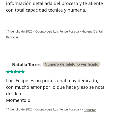
información detallada del proceso y te atiente
con total capacidad técnica y humana.
11 de julio de 2025
•
Odontología Luis Felipe Posada
•
Higiene Dental
•
en opinión del usuario Santiago Vasquez
Reportar
Natalia Torres
Número de teléfono verificado
N
Luis Felipe es un profesional muy dedicado,
con mucho amor por lo que hace y eso se nota
desde el
Momento 0
en opinión del usuari
11 de julio de 2025
•
Odontología Luis Felipe Posada
•
•
Reportar