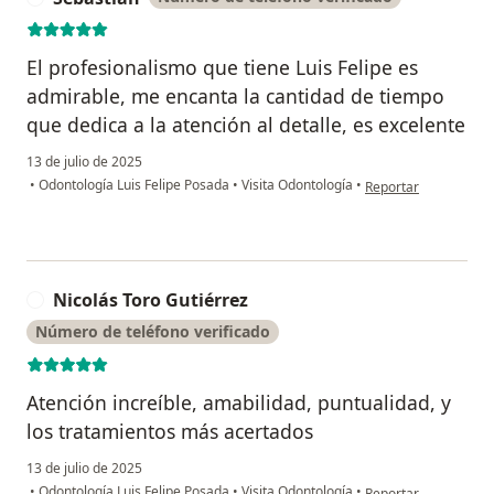
El profesionalismo que tiene Luis Felipe es
admirable, me encanta la cantidad de tiempo
que dedica a la atención al detalle, es excelente
13 de julio de 2025
en opinión del usuar
•
Odontología Luis Felipe Posada
•
Visita Odontología
•
Reportar
Nicolás Toro Gutiérrez
N
Número de teléfono verificado
Atención increíble, amabilidad, puntualidad, y
los tratamientos más acertados
13 de julio de 2025
en opinión del usuari
•
Odontología Luis Felipe Posada
•
Visita Odontología
•
Reportar