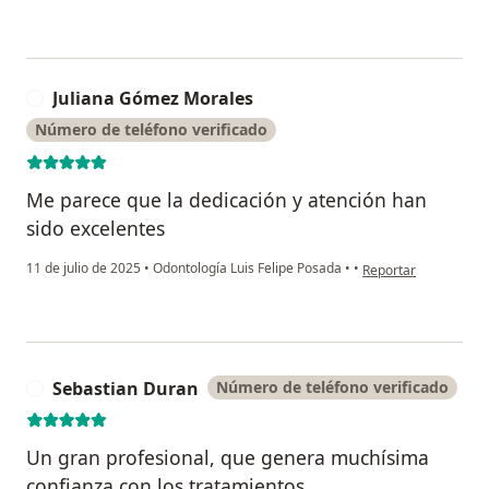
Juliana Gómez Morales
J
Número de teléfono verificado
Me parece que la dedicación y atención han
sido excelentes
en opinión del usuar
11 de julio de 2025
•
Odontología Luis Felipe Posada
•
•
Reportar
Sebastian Duran
Número de teléfono verificado
S
Un gran profesional, que genera muchísima
confianza con los tratamientos,