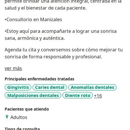
permite brindar una atención integral, centrada en la
salud y el bienestar de cada paciente.
•Consultorio en Manizales
•Estoy aquí para acompañarte a lograr una sonrisa
sana, armónica y auténtica.
Agenda tu cita y conversemos sobre cómo mejorar tu
sonrisa de forma responsable y profesional.
Acerca de mí
ver más
Principales enfermedades tratadas
Gingivitis
Caries dental
Anomalías dentales
a11y_sr_mor
Malposiciones dentales
Diente roto
+16
Pacientes que atiendo
Adultos
Tipos de consulta