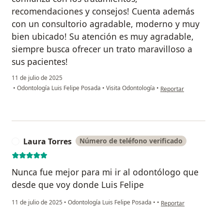
recomendaciones y consejos! Cuenta además
con un consultorio agradable, moderno y muy
bien ubicado! Su atención es muy agradable,
siempre busca ofrecer un trato maravilloso a
sus pacientes!
11 de julio de 2025
en opinión del usuar
•
Odontología Luis Felipe Posada
•
Visita Odontología
•
Reportar
Laura Torres
Número de teléfono verificado
L
Nunca fue mejor para mi ir al odontólogo que
desde que voy donde Luis Felipe
en opinión del usuar
11 de julio de 2025
•
Odontología Luis Felipe Posada
•
•
Reportar