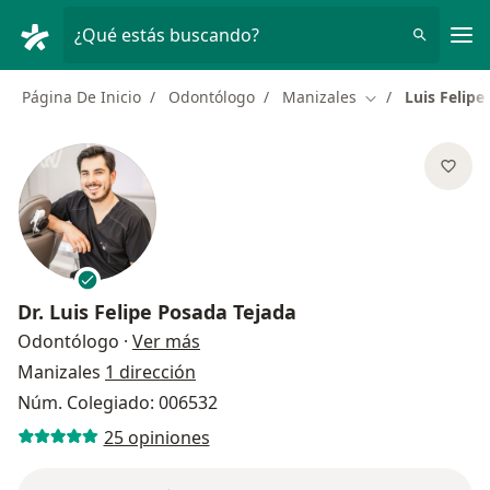
Men
¿Qué estás buscando?
Página De Inicio
Odontólogo
Manizales
Luis Felipe
Cambiar de ciud
Dr.
Luis Felipe Posada Tejada
sobre las especializaciones
Odontólogo
·
Ver más
Manizales
1 dirección
Núm. Colegiado: 006532
25 opiniones