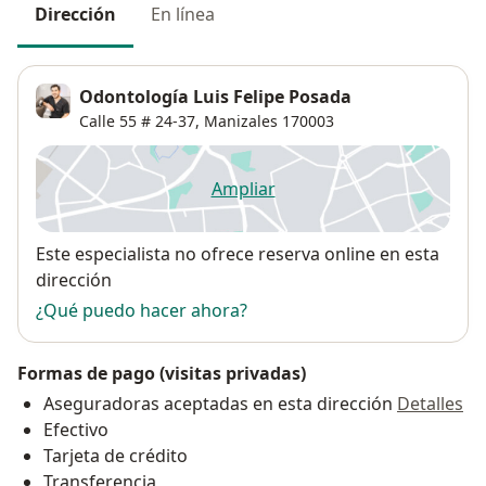
Dirección
En línea
Odontología Luis Felipe Posada
Calle 55 # 24-37,
Manizales
170003
Ampliar
se abre en una nueva pestañ
Disponibilidad
Este especialista no ofrece reserva online en esta
dirección
¿Qué puedo hacer ahora?
Formas de pago (visitas privadas)
Aseguradoras aceptadas en esta dirección
Detalles
Efectivo
Tarjeta de crédito
Transferencia