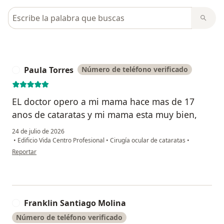
Busca en opiniones
Paula Torres
Número de teléfono verificado
P
EL doctor opero a mi mama hace mas de 17
anos de cataratas y mi mama esta muy bien,
24 de julio de 2026
•
Edificio Vida Centro Profesional
•
Cirugía ocular de cataratas
•
en opinión del usuario Paula Torres
Reportar
Franklin Santiago Molina
F
Número de teléfono verificado