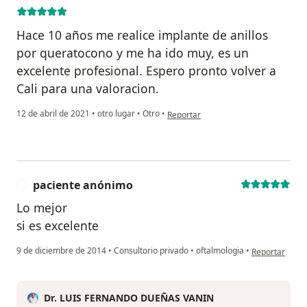
Hace 10 años me realice implante de anillos
por queratocono y me ha ido muy, es un
excelente profesional. Espero pronto volver a
Cali para una valoracion.
en opinión del usuario Franklin Sant
12 de abril de 2021
•
otro lugar
•
Otro
•
Reportar
paciente anónimo
P
Lo mejor
si es excelente
en opinión del
9 de diciembre de 2014
•
Consultorio privado
•
oftalmologia
•
Reportar
Dr. LUIS FERNANDO DUEÑAS VANIN