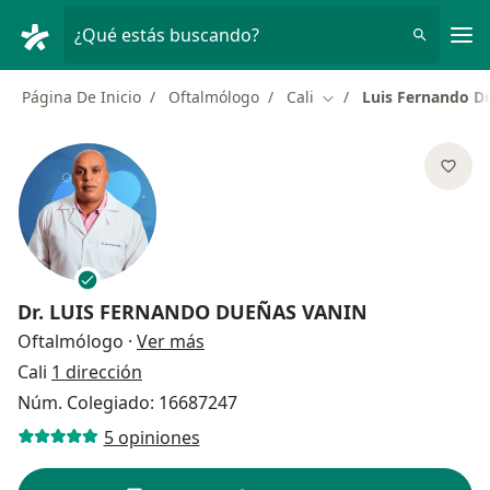
Men
¿Qué estás buscando?
Página De Inicio
Oftalmólogo
Cali
Luis Fernando D
Cambiar de ciudad
Dr.
LUIS FERNANDO DUEÑAS VANIN
sobre las especializaciones
Oftalmólogo
·
Ver más
Cali
1 dirección
Núm. Colegiado: 16687247
5 opiniones