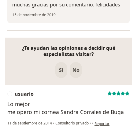
muchas gracias por su comentario. felicidades
15 de noviembre de 2019
¿Te ayudan las opiniones a decidir qué
especialistas visitar?
Si
No
usuario
U
Lo mejor
me opero mi cornea Sandra Corrales de Buga
en opinión del usuario us
11 de septiembre de 2014
•
Consultorio privado
•
•
Reportar