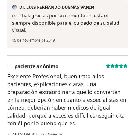
Dr. LUIS FERNANDO DUEÑAS VANIN
muchas gracias por su comentario. estaré
siempre disponible para el cuidado de su salud
visual.
15 de noviembre de 2019
paciente anónimo
P
Excelente Profesional, buen trato a los
pacientes, explicaciones claras, una
preparación extraordinaria que lo convierten
en la mejor opción en cuanto a especialistas en
córnea. deberian haber medicos de igual
calidad, porque a veces es difícil conseguir cita
con él por lo bueno que es.
en opinión del usuario paciente anónimo
25 de abril de 2013
•
•
•
Reportar