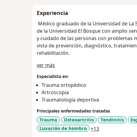
Experiencia
Médico graduado de la Universidad de La 
de la Universidad El Bosque con amplio sen
y cuidado de las personas con problemas 
vista de prevención, diagnóstico, tratamien
rehabilitación.
Acerca de mí
ver más
Especialista en:
Trauma ortopédico
Artroscopia
Traumatología deportiva
Principales enfermedades tratadas
Trauma
Osteoartritis
Tendinitis
Es
a11y_sr_more_d
Luxación de hombro
+13