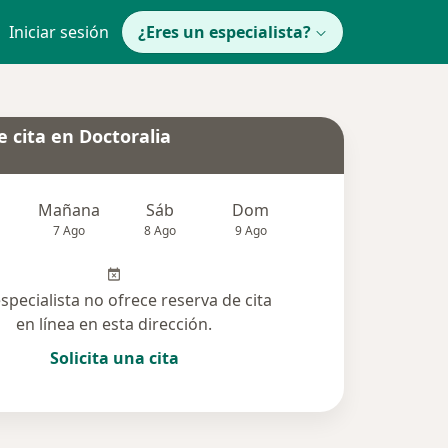
Iniciar sesión
¿Eres un especialista?
 cita en Doctoralia
Mañana
Sáb
Dom
Lun
Mar
7 Ago
8 Ago
9 Ago
10 Ago
11 Ag
especialista no ofrece reserva de cita
en línea en esta dirección.
Solicita una cita
solucionadas (8)