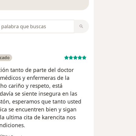
opiniones
icado
ión tanto de parte del doctor
médicos y enfermeras de la
cho cariño y respeto, está
davía se siente insegura en las
stón, esperamos que tanto usted
ica se encuentren bien y sigan
la ultima cita de karencita nos
ndiciones.
en opinión del usuario LUISA JUYO