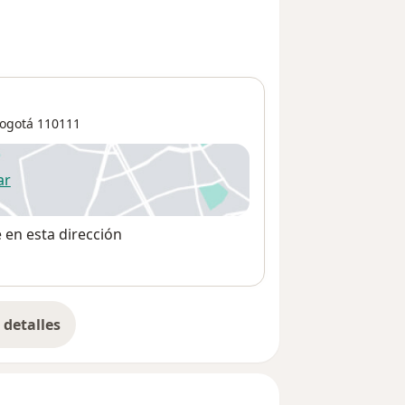
ogotá
110111
ar
 abre en una nueva pestaña
e en esta dirección
detalles
bre la dirección