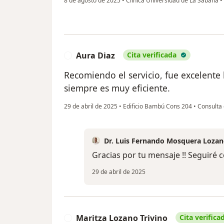
8 de agosto de 2025
•
Clínica Universidad de La Sabana
•
Aura Diaz
Cita verificada
A
Recomiendo el servicio, fue excelente 
siempre es muy eficiente.
29 de abril de 2025
•
Edificio Bambú Cons 204
•
Consulta 
Dr. Luis Fernando Mosquera Loza
Gracias por tu mensaje !! Seguiré
29 de abril de 2025
Maritza Lozano Trivino
Cita verifica
M