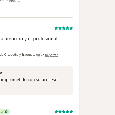
Otro
•
Reportar
la atención y el profesional
en opinión del usuario Aura Diaz
de Ortopedia y Traumatología
•
Reportar
no
 comprometido con su proceso
da