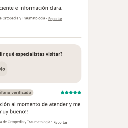
iente e información clara.
en opinión del usuario Maritza Lozano Trivino
e Ortopedia y Traumatología
•
Reportar
ir qué especialistas visitar?
No
fono verificado
sición al momento de atender y me
 muy bueno!!
en opinión del usuario Pedro Mesa Alvarado
a de Ortopedia y Traumatología
•
Reportar