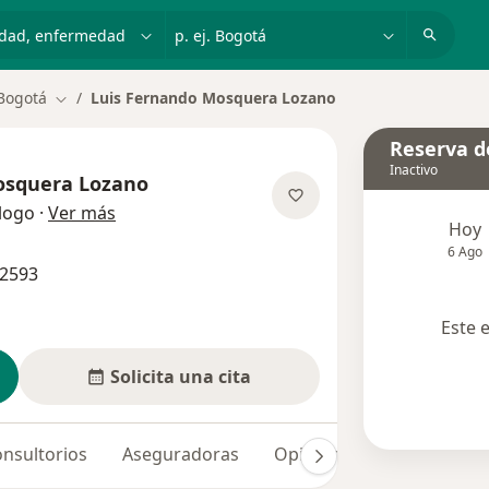
dad, enfermedad o nombre
p. ej. Bogotá
Bogotá
Luis Fernando Mosquera Lozano
Cambiar de ciudad
Reserva de
Inactivo
osquera Lozano
sobre las especializaciones
logo
·
Ver más
Hoy
6 Ago
62593
Este 
Solicita una cita
nsultorios
Aseguradoras
Opiniones (28)
Dudas 