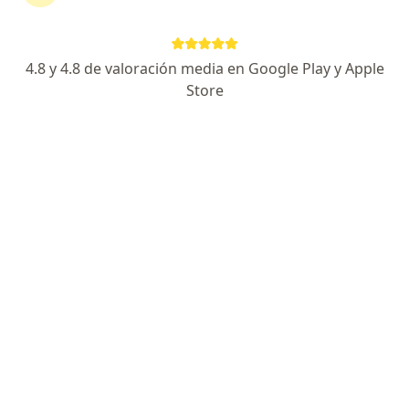
Buscar
4.8 y 4.8 de valoración media en Google Play y Apple
Store
Psicólogo
Ginecólogo
Dermatólogo
Pediatra
Ortopedista y traumatólogo
Otorrinolaringólogo
Urólogo
Cirujano plástico
Oftalmólogo
Internista
Endocrinólogo
Neurólogo
Gastroenterólogo
Cirujano general
Cardiólogo
Ver más
Especialidades má
Implante dental
Ortodoncia
Bichectomía
Blefaroplastia
Liposucción
Rinoplastia
Masaje relajante
Colonoscopia
Invisalign
Ver más
Servicios