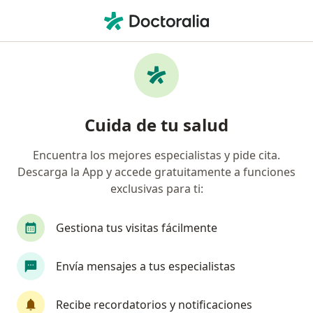
Men
Encuentra tu especialista
y pide cita
Cuida de tu salud
Más de 60 mil profesionales están aquí para
Encuentra los mejores especialistas y pide cita.
ayudarte.
Descarga la App y accede gratuitamente a funciones
exclusivas para ti:
Visita presencial
En línea
Visita presencial
En línea
Gestiona tus visitas fácilmente
especialidad, enfermedad 
Envía mensajes a tus especialistas
p. ej. Bogotá
Recibe recordatorios y notificaciones