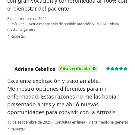
con gran vocación y comprometida al 100% con
el bienestar del paciente
2 de diciembre de 2025
•
Raíz Vital - Actualmente solo disponible atención VIRTUAL
•
Visita
medicina general
en opinión del usuario Patricia Pastén R.
•
Reportar
Adriana Ceballos
Cita verificada
A
Excelente explicación y trato amable.
Me mostró opciones diferentes para mi
enfermedad. Estas razones no me las habían
presentado antes y me abrió nuevas
oportunidades para convivir con la Artrosis
16 de septiembre de 2025
•
Consultas en línea
•
Visita medicina general
en opinión del usuario Adriana Ceballos
•
Reportar