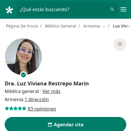
Men
¿Qué estás buscando?
Página De Inicio
Médico General
Armenia
Luz Vivi
Cambiar de ci
Dra.
Luz Viviana Restrepo Marin
sobre las especializaciones
Médica general
·
Ver más
Armenia
1 dirección
83 opiniones
Agendar cita