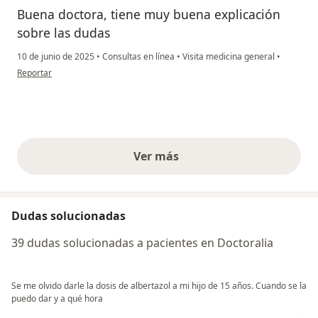
Buena doctora, tiene muy buena explicación
sobre las dudas
10 de junio de 2025
•
Consultas en línea
•
Visita medicina general
•
en opinión del usuario Lina
Reportar
Ver más
opiniones anteriores
Dudas solucionadas
39 dudas solucionadas a pacientes en Doctoralia
Se me olvido darle la dosis de albertazol a mi hijo de 15 años. Cuando se la
puedo dar y a qué hora