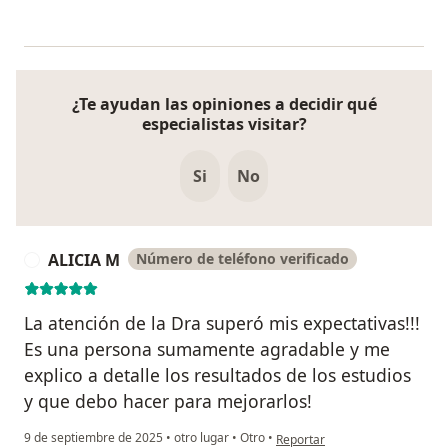
¿Te ayudan las opiniones a decidir qué
especialistas visitar?
Si
No
ALICIA M
Número de teléfono verificado
A
La atención de la Dra superó mis expectativas!!!
Es una persona sumamente agradable y me
explico a detalle los resultados de los estudios
y que debo hacer para mejorarlos!
en opinión del usuario ALICIA 
9 de septiembre de 2025
•
otro lugar
•
Otro
•
Reportar