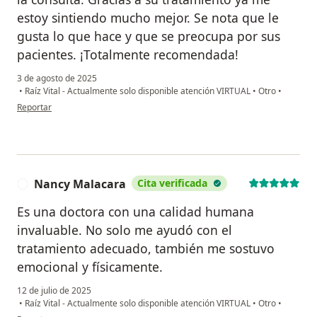
estoy sintiendo mucho mejor. Se nota que le
gusta lo que hace y que se preocupa por sus
pacientes. ¡Totalmente recomendada!
3 de agosto de 2025
•
Raíz Vital - Actualmente solo disponible atención VIRTUAL
•
Otro
•
en opinión del usuario Lorena Tenorio
Reportar
Nancy Malacara
Cita verificada
N
Es una doctora con una calidad humana
invaluable. No solo me ayudó con el
tratamiento adecuado, también me sostuvo
emocional y físicamente.
12 de julio de 2025
•
Raíz Vital - Actualmente solo disponible atención VIRTUAL
•
Otro
•
en opinión del usuario Nancy Malacara