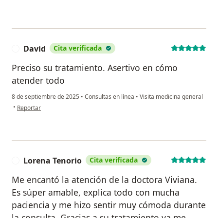
David
Cita verificada
D
Preciso su tratamiento. Asertivo en cómo
atender todo
8 de septiembre de 2025
•
Consultas en línea
•
Visita medicina general
en opinión del usuario David
•
Reportar
Lorena Tenorio
Cita verificada
L
Me encantó la atención de la doctora Viviana.
Es súper amable, explica todo con mucha
paciencia y me hizo sentir muy cómoda durante
la consulta. Gracias a su tratamiento ya me