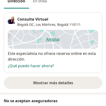
Dirección
En línea
Consulta Virtual
Bogotá DC,
Los Mártires
,
Bogotá
110111
Ampliar
se abre en una nueva pestañ
Disponibilidad
Este especialista no ofrece reserva online en esta
dirección
¿Qué puedo hacer ahora?
Mostrar más detalles
sobre la dirección
No se aceptan aseguradoras