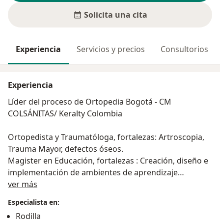
Solicita una cita
Experiencia
Servicios y precios
Consultorios
Experiencia
Líder del proceso de Ortopedia Bogotá - CM
COLSÁNITAS/ Keralty Colombia
Ortopedista y Traumatóloga, fortalezas: Artroscopia,
Trauma Mayor, defectos óseos.
Magister en Educación, fortalezas : Creación, diseño e
implementación de ambientes de aprendizaje
Acerca de mí
mediados por Tecnologías de Información; Evaluación
ver más
del aprendizaje.
Especialista en:
Rodilla