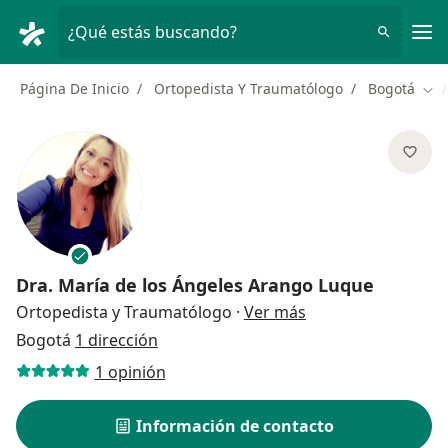
Men
¿Qué estás buscando?
Página De Inicio
Ortopedista Y Traumatólogo
Bogotá
Cam
Dra.
María de los Ángeles Arango Luque
sobre las especial
Ortopedista y Traumatólogo
·
Ver más
Bogotá
1 dirección
1 opinión
Información de contacto