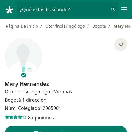
Men
¿Qué estás buscando?
Página De Inicio
Otorrinolaringólogo
Bogotá
Mary He
Mary Hernandez
sobre las especializaciones
Otorrinolaringólogo
·
Ver más
Bogotá
1 dirección
Núm. Colegiado: 2965901
8 opiniones