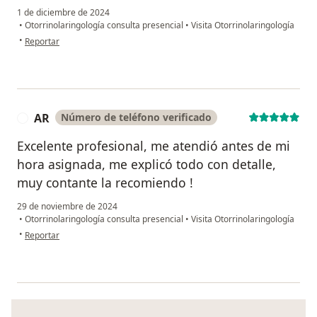
1 de diciembre de 2024
•
Otorrinolaringología consulta presencial
•
Visita Otorrinolaringología
en opinión del usuario Yolanda Forigua
•
Reportar
AR
Número de teléfono verificado
A
Excelente profesional, me atendió antes de mi
hora asignada, me explicó todo con detalle,
muy contante la recomiendo !
29 de noviembre de 2024
•
Otorrinolaringología consulta presencial
•
Visita Otorrinolaringología
en opinión del usuario AR
•
Reportar