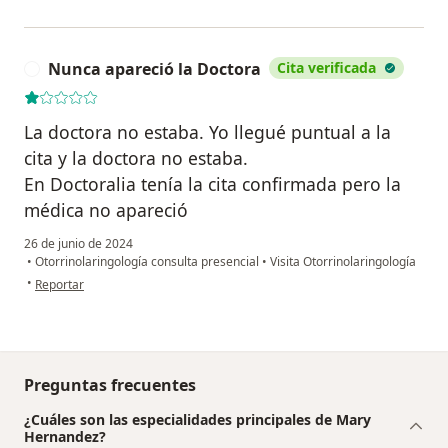
Nunca apareció la Doctora
Cita verificada
N
La doctora no estaba. Yo llegué puntual a la
cita y la doctora no estaba.
En Doctoralia tenía la cita confirmada pero la
médica no apareció
26 de junio de 2024
•
Otorrinolaringología consulta presencial
•
Visita Otorrinolaringología
en opinión del usuario Nunca apareció la Doctora
•
Reportar
Preguntas frecuentes
¿Cuáles son las especialidades principales de Mary
Hernandez?