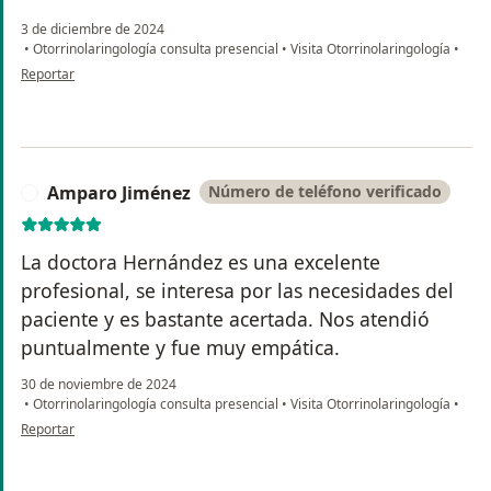
3 de diciembre de 2024
•
Otorrinolaringología consulta presencial
•
Visita Otorrinolaringología
•
en opinión del usuario Carmen B
Reportar
Amparo Jiménez
Número de teléfono verificado
A
La doctora Hernández es una excelente
profesional, se interesa por las necesidades del
paciente y es bastante acertada. Nos atendió
puntualmente y fue muy empática.
30 de noviembre de 2024
•
Otorrinolaringología consulta presencial
•
Visita Otorrinolaringología
•
en opinión del usuario Amparo Jiménez
Reportar