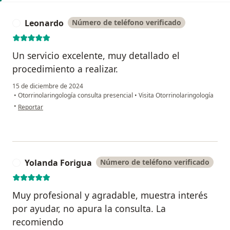
Leonardo
Número de teléfono verificado
L
Un servicio excelente, muy detallado el
procedimiento a realizar.
15 de diciembre de 2024
•
Otorrinolaringología consulta presencial
•
Visita Otorrinolaringología
en opinión del usuario Leonardo
•
Reportar
Yolanda Forigua
Número de teléfono verificado
Y
Muy profesional y agradable, muestra interés
por ayudar, no apura la consulta. La
recomiendo