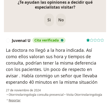
¿Te ayudan las opiniones a decidir qué
especialistas visitar?
Si
No
Juvenal U
Cita verificada
J
La doctora no llegó a la hora indicada. Así
como ellos valoran sus hora y tiempos de
consulta, podrían tener la misma deferencia
con los pacientes. Un poco de respecto en
avisar . Había conmigo un señor que llevaba
esperando 40 minutos en la misma situación
27 de noviembre de 2024
•
Otorrinolaringología consulta presencial
•
Visita Otorrinolaringología
en opinión del usuario Juvenal U
•
Reportar