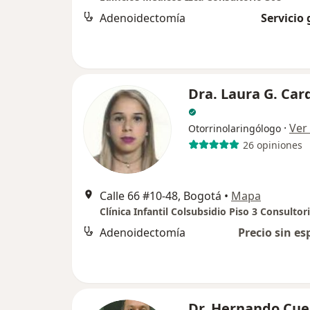
Adenoidectomía
Servicio 
Dra. Laura G. Ca
·
Ver
Otorrinolaringólogo
26 opiniones
Calle 66 #10-48, Bogotá
•
Mapa
Clínica Infantil Colsubsidio Piso 3 Consultor
Adenoidectomía
Precio sin es
Dr. Hernando Cue