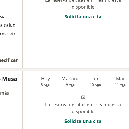
La reserva de citas en línea no está
disponible
sia.
Solicita una cita
la salud
 respeto.
pecificar
o Mesa
Hoy
Mañana
Lun
Mar
8 Ago
9 Ago
10 Ago
11 Ago
 más
La reserva de citas en línea no está
disponible
Solicita una cita