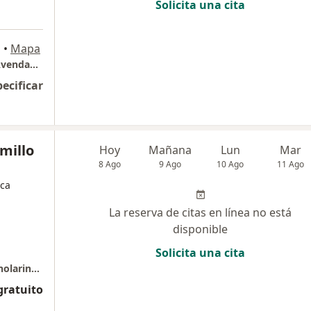
Solicita una cita
á
•
Mapa
Consultorio Otorrinolaringologia Dr Jaime Avendaño - Marly
pecificar
amillo
Hoy
Mañana
Lun
Mar
8 Ago
9 Ago
10 Ago
11 Ago
ica
La reserva de citas en línea no está
disponible
Solicita una cita
Otorrinomedic. Centro de Otología y Otorrinolaringología. Centro Médico Almirante Colón. Consultorio 719.
gratuito