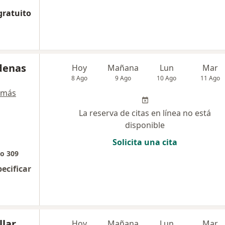
gratuito
rdenas
Hoy
Mañana
Lun
Mar
8 Ago
9 Ago
10 Ago
11 Ago
 más
La reserva de citas en línea no está
disponible
Solicita una cita
io 309
pecificar
llar
Hoy
Mañana
Lun
Mar