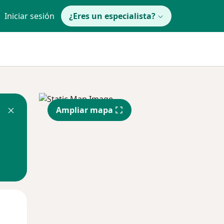
Iniciar sesión
¿Eres un especialista?
Ampliar mapa
Mié
Jue
Vie
12 Ago
13 Ago
14 Ago