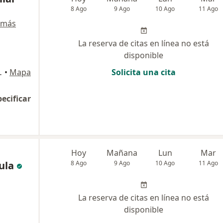
8 Ago
9 Ago
10 Ago
11 Ago
 más
La reserva de citas en línea no está
disponible
EDICAL CENTER, Bogotá
•
Mapa
Solicita una cita
pecificar
Hoy
Mañana
Lun
Mar
ula
8 Ago
9 Ago
10 Ago
11 Ago
La reserva de citas en línea no está
disponible