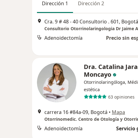
Dirección 1
Dirección 2
Cra. 9 # 48 ‐ 40 Consultorio . 601, Bogot
Adenoidectomía
Precio sin es
Dra. Catalina Jar
Moncayo
Otorrinolaringóloga, Méd
estética
63 opiniones
carrera 16 #84a-09, Bogotá
•
Mapa
Adenoidectomía
Servicio 