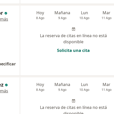
or
Hoy
Mañana
Lun
Mar
8 Ago
9 Ago
10 Ago
11 Ago
 más
La reserva de citas en línea no está
disponible
Solicita una cita
pecificar
ez
Hoy
Mañana
Lun
Mar
8 Ago
9 Ago
10 Ago
11 Ago
 más
La reserva de citas en línea no está
disponible