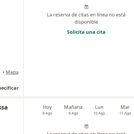
La reserva de citas en línea no está
disponible
Solicita una cita
•
Mapa
pecificar
ssa
Hoy
Mañana
Lun
Mar
8 Ago
9 Ago
10 Ago
11 Ago