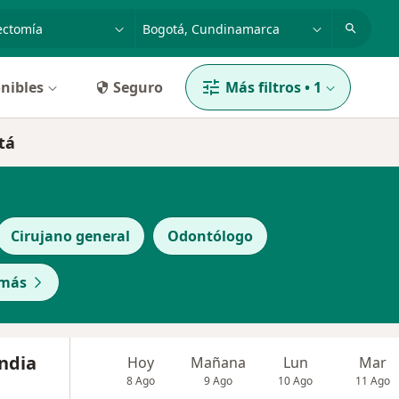
dad, enfermedad o nombre
p. ej. Bogotá
nibles
Seguro
Más filtros
•
1
tá
Cirujano general
Odontólogo
 más
ndia
Hoy
Mañana
Lun
Mar
8 Ago
9 Ago
10 Ago
11 Ago