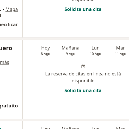
io 214, Bogotá
•
Mapa
Solicita una cita
l
pecificar
uero
Hoy
Mañana
Lun
Mar
8 Ago
9 Ago
10 Ago
11 Ago
 más
La reserva de citas en línea no está
disponible
Solicita una cita
gratuito