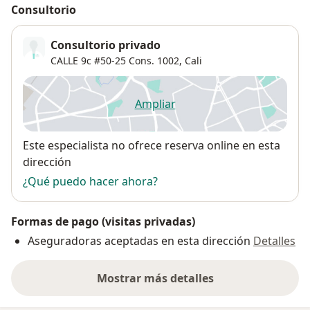
Consultorio
Consultorio privado
CALLE 9c #50‐25 Cons. 1002,
Cali
Ampliar
se abre en una nueva pestañ
Disponibilidad
Este especialista no ofrece reserva online en esta
dirección
¿Qué puedo hacer ahora?
Formas de pago (visitas privadas)
Aseguradoras aceptadas en esta dirección
Detalles
Mostrar más detalles
sobre la dirección