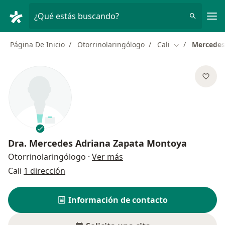
Men
¿Qué estás buscando?
Página De Inicio
Otorrinolaringólogo
Cali
Mercedes
Cambiar de ci
Dra.
Mercedes Adriana Zapata Montoya
sobre las especializaciones
Otorrinolaringólogo
·
Ver más
Cali
1 dirección
Información de contacto