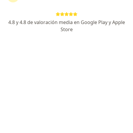
Buscar
4.8 y 4.8 de valoración media en Google Play y Apple
Store
Psicólogo
Ginecólogo
Dermatólogo
Pediatra
Ortopedista y traumatólogo
Otorrinolaringólogo
Urólogo
Cirujano plástico
Oftalmólogo
Internista
Endocrinólogo
Neurólogo
Gastroenterólogo
Cirujano general
Cardiólogo
Ver más
Especialidades má
Implante dental
Ortodoncia
Bichectomía
Blefaroplastia
Liposucción
Rinoplastia
Masaje relajante
Colonoscopia
Invisalign
Ver más
Servicios