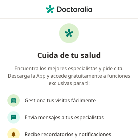
Men
Encuentra tu especialista
y pide cita
Cuida de tu salud
Más de 60 mil profesionales están aquí para
Encuentra los mejores especialistas y pide cita.
ayudarte.
Descarga la App y accede gratuitamente a funciones
exclusivas para ti:
Visita presencial
En línea
Visita presencial
En línea
Gestiona tus visitas fácilmente
especialidad, enfermedad 
Envía mensajes a tus especialistas
p. ej. Bogotá
Recibe recordatorios y notificaciones