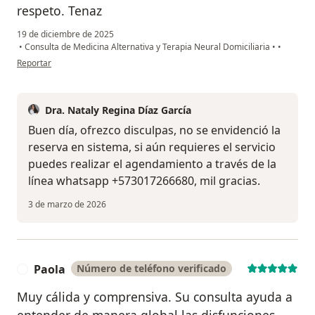
respeto. Tenaz
19 de diciembre de 2025
•
Consulta de Medicina Alternativa y Terapia Neural Domiciliaria
•
•
en opinión del usuario Mp
Reportar
Dra. Nataly Regina Díaz García
Buen día, ofrezco disculpas, no se envidenció la
reserva en sistema, si aún requieres el servicio
puedes realizar el agendamiento a través de la
línea whatsapp +573017266680, mil gracias.
3 de marzo de 2026
Paola
Número de teléfono verificado
P
Muy cálida y comprensiva. Su consulta ayuda a
entender de manera global las disfunciones