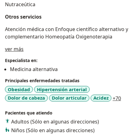
Nutraceútica
Otros servicios
Atención médica con Enfoque científico alternativo y
complementario Homeopatía Oxigenoterapia
Acerca de mí
ver más
Especialista en:
Medicina alternativa
Principales enfermedades tratadas
Obesidad
Hipertensión arterial
a11y_sr
Dolor de cabeza
Dolor articular
Acidez
+70
Pacientes que atiendo
Adultos (Sólo en algunas direcciones)
Niños (Sólo en algunas direcciones)