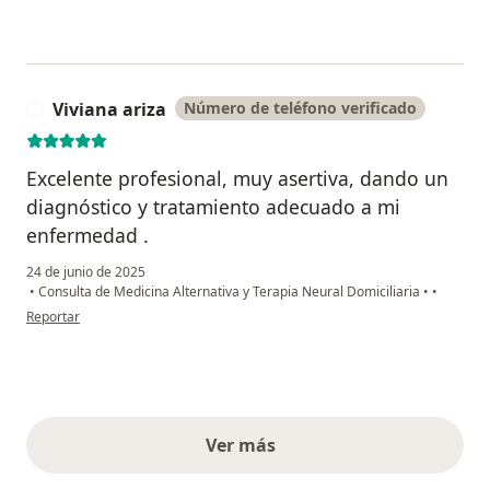
Viviana ariza
Número de teléfono verificado
V
Excelente profesional, muy asertiva, dando un
diagnóstico y tratamiento adecuado a mi
enfermedad .
24 de junio de 2025
•
Consulta de Medicina Alternativa y Terapia Neural Domiciliaria
•
•
en opinión del usuario Viviana ariza
Reportar
Ver más
opiniones anteriores