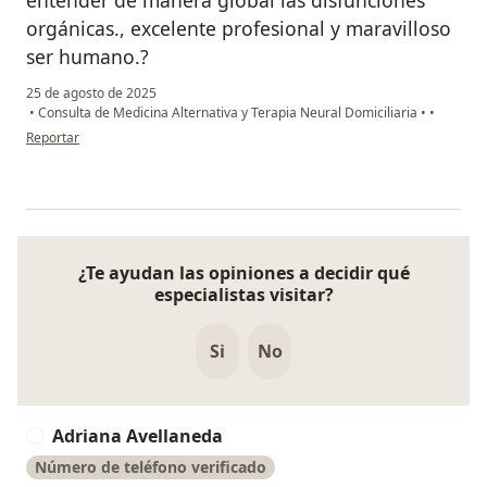
orgánicas., excelente profesional y maravilloso
ser humano.?
25 de agosto de 2025
•
Consulta de Medicina Alternativa y Terapia Neural Domiciliaria
•
•
en opinión del usuario Paola
Reportar
¿Te ayudan las opiniones a decidir qué
especialistas visitar?
Si
No
Adriana Avellaneda
A
Número de teléfono verificado