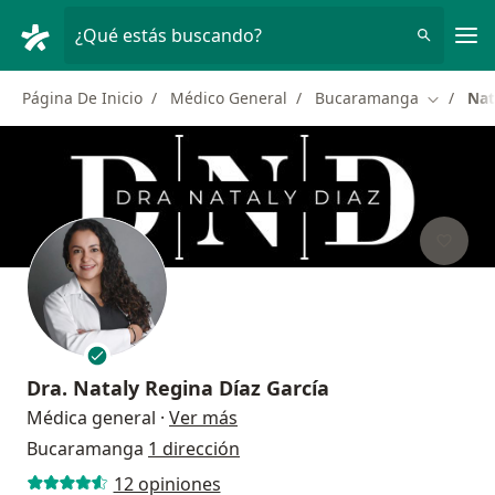
Men
¿Qué estás buscando?
Página De Inicio
Médico General
Bucaramanga
Nat
Cambiar 
Dra.
Nataly Regina Díaz García
sobre las especializaciones
Médica general
·
Ver más
Bucaramanga
1 dirección
12 opiniones