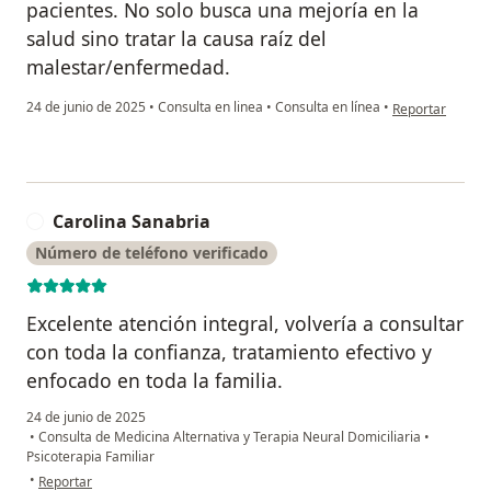
pacientes. No solo busca una mejoría en la
salud sino tratar la causa raíz del
malestar/enfermedad.
en opinión del 
24 de junio de 2025
•
Consulta en linea
•
Consulta en línea
•
Reportar
Carolina Sanabria
C
Número de teléfono verificado
Excelente atención integral, volvería a consultar
con toda la confianza, tratamiento efectivo y
enfocado en toda la familia.
24 de junio de 2025
•
Consulta de Medicina Alternativa y Terapia Neural Domiciliaria
•
Psicoterapia Familiar
en opinión del usuario Carolina Sanabria
•
Reportar