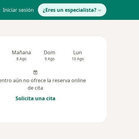
Iniciar sesión
¿Eres un especialista?
Mañana
Dom
Lun
Mar
Mié
8 Ago
9 Ago
10 Ago
11 Ago
12 Ag
entro aún no ofrece la reserva online
de cita
Solicita una cita
 solucionadas (65)