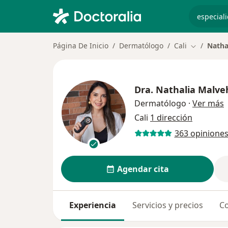
especiali
Página De Inicio
Dermatólogo
Cali
Natha
Cambiar d
Dra.
Nathalia Malve
s
Dermatólogo
·
Ver más
Cali
1 dirección
363 opinione
Agendar cita
Experiencia
Servicios y precios
Co