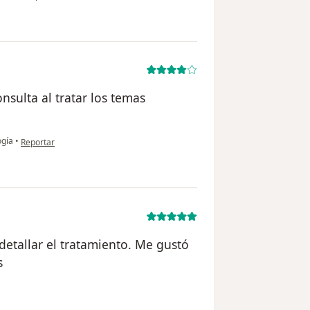
sulta al tratar los temas
en opinión del usuario S.U.
ogía
•
Reportar
 detallar el tratamiento. Me gustó
s
 usuario Luz Nieves