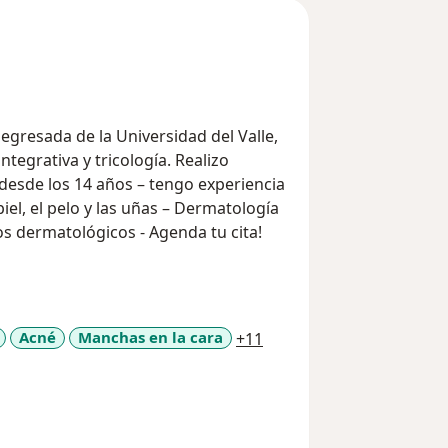
egresada de la Universidad del Valle,
icología. Realizo
desde los 14 años – tengo experiencia
el, el pelo y las uñas – Dermatología
tos dermatológicos - Agenda tu cita!
a11y_sr_more_diseases
Acné
Manchas en la cara
+11