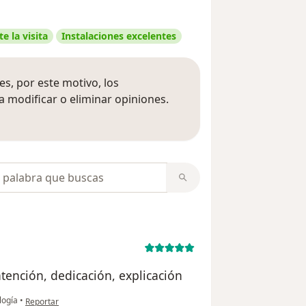
e la visita
Instalaciones excelentes
s, por este motivo, los
 modificar o eliminar opiniones.
 opiniones
opiniones
tención, dedicación, explicación
en opinión del usuario Catalina
logía
•
Reportar