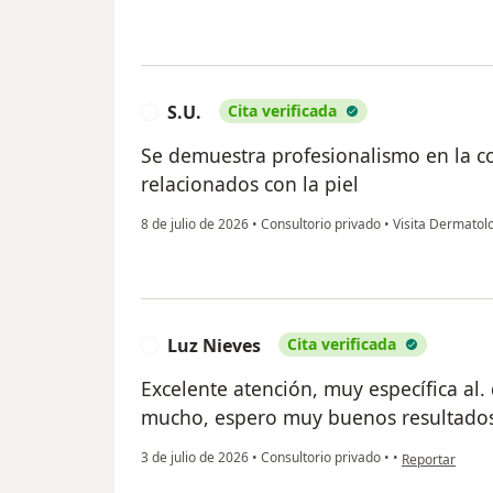
S.U.
Cita verificada
S
Se demuestra profesionalismo en la con
relacionados con la piel
8 de julio de 2026
•
Consultorio privado
•
Visita Dermatol
Luz Nieves
Cita verificada
L
Excelente atención, muy específica al.
mucho, espero muy buenos resultado
en opinión del
3 de julio de 2026
•
Consultorio privado
•
•
Reportar