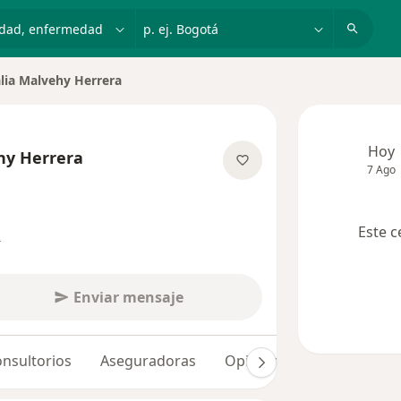
dad, enfermedad o nombre
p. ej. Bogotá
lia Malvehy Herrera
e ciudad
Hoy
hy Herrera
7 Ago
obre las especializaciones
Este c
s
Enviar mensaje
nsultorios
Aseguradoras
Opiniones (363)
Dudas