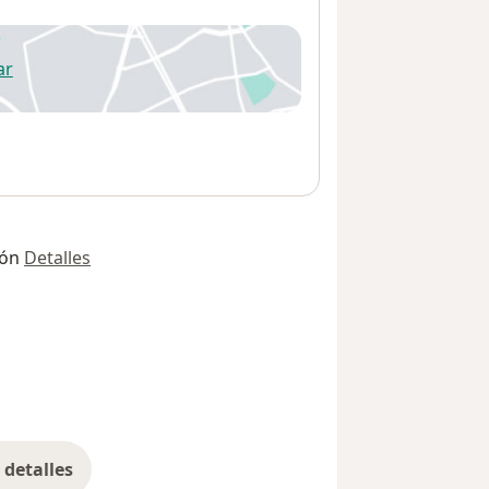
ar
 abre en una nueva pestaña
ión
Detalles
detalles
bre la dirección