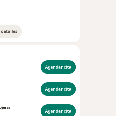
detalles
bre la experiencia
Agendar cita
Agendar cita
ojeras
Agendar cita