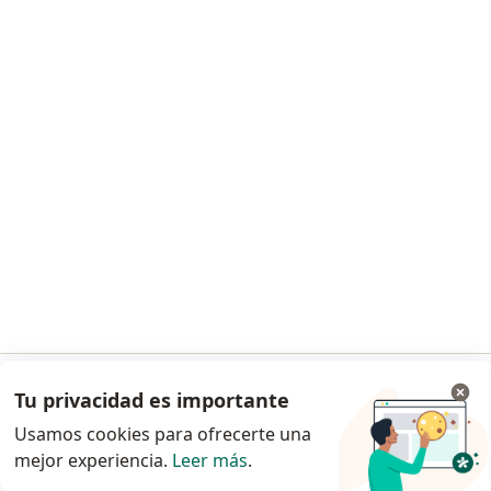
Cifel Centro de Investigación en Fisiatría
y Electrodiagnóstico
·
Neurología, Medicina física y rehabilitación, Neurofisiología
Ver más
1 opinión
Sede Principal AC 26 #69 C 03 Torre B Piso 6 dentro del Centro Empresarial Capital Center II, Bogotá
•
Mapa
Ningún profesional de este centro tiene citas disponibles
Mostrar perfil
Tu privacidad es importante
Ir a la app
Usamos cookies para ofrecerte una
mejor experiencia.
Leer más
.
Continuar en el navegador