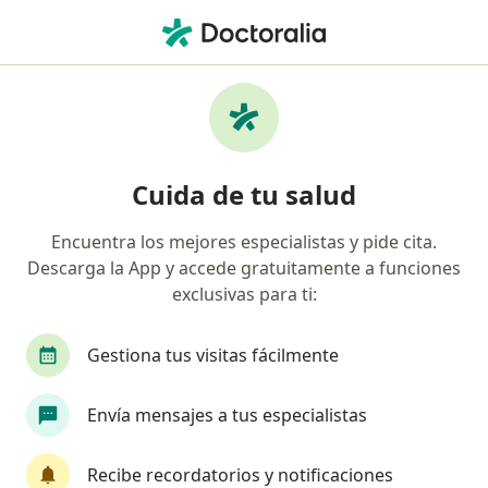
Men
Neurólogo • Fontibón, Bogotá, Cundinamarca
Filtros
Seguro
Mapa
Neurólogos en Fontibón, Bogotá
Cuida de tu salud
Encuentra los mejores especialistas y pide cita.
¿Cuál es tu compañía aseguradora?
Descarga la App y accede gratuitamente a funciones
Compañía De Medicina Prepagada Colsanitas S.A.
exclusivas para ti:
Gestiona tus visitas fácilmente
Envía mensajes a tus especialistas
Recibe recordatorios y notificaciones