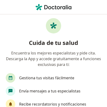
Men
Neurólogo • Tunjuelito, Bogotá, Cundinamarca
Filtros
Seguro
Mapa
Neurólogos en Tunjuelito, Bogotá
Cuida de tu salud
Encuentra los mejores especialistas y pide cita.
¿Cuál es tu compañía aseguradora?
Descarga la App y accede gratuitamente a funciones
Compañía De Medicina Prepagada Colsanitas S.A.
exclusivas para ti:
Gestiona tus visitas fácilmente
Envía mensajes a tus especialistas
Recibe recordatorios y notificaciones