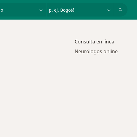
dad, enfermedad o nombre
p. ej. Bogotá
Consulta en línea
Neurólogos online
s más buscados