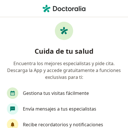
Men
Cardiólogo • Bogotá, Cundinamarca
Filtros
Seguro:
Pan American Life D
Cardiólogos recomendados de Pan
Cuida de tu salud
American Life De Colombia Compañía De
Seguros S.A. en Bogotá
Encuentra los mejores especialistas y pide cita.
Descarga la App y accede gratuitamente a funciones
exclusivas para ti:
Gestiona tus visitas fácilmente
Envía mensajes a tus especialistas
Dr. Gabriel Alberto Robledo Kaiser
Recibe recordatorios y notificaciones
·
Ver más
Cardiólogo