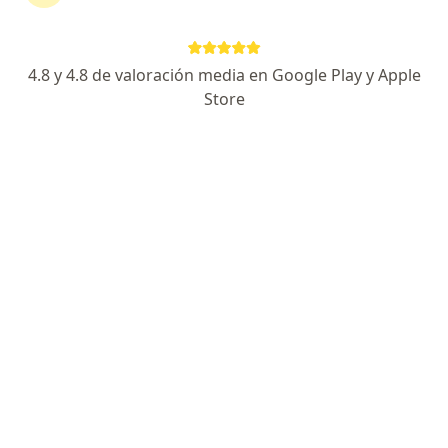
185 opiniones
Dirección
En línea
4.8 y 4.8 de valoración media en Google Play y Apple
Store
Carrera 16 No 82-36, Bogotá
•
Mapa
Centro Cardiológico de Bogotá
Acepta Pan American Life De Colombia Compañía
De Seguros S.A.
Visita Cardiología
Este especialista no ofrece reserva de cita en línea en esta dirección.
Solicita una cita