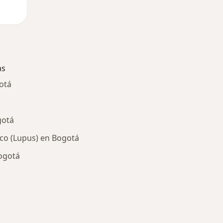
as
otá
gotá
co (Lupus) en Bogotá
Bogotá
ría: Enfermedades más tratadas