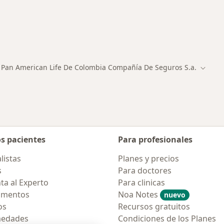
ialistas de Pan American Life De Colombia Compañía De 
Pan American Life De Colombia Compañía De Seguros S.a.
ad
iar de ciudad
Cambia
os pacientes
Para profesionales
listas
Planes y precios
s
Para doctores
ta al Experto
Para clinicas
amentos
Noa Notes
nuevo
os
Recursos gratuitos
medades
Condiciones de los Planes