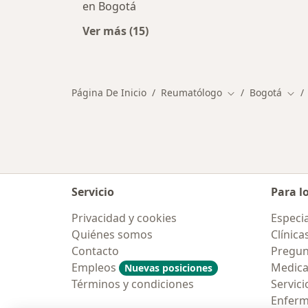
en Bogotá
Ver más (15)
Más en esta categoría: Otros espec
Página De Inicio
Reumatólogo
Bogotá
Cambiar de ciud
Camb
Servicio
Para l
Privacidad y cookies
Especia
Quiénes somos
Clínica
Contacto
Pregun
Empleos
Medic
Nuevas posiciones
Términos y condiciones
Servici
Enfer