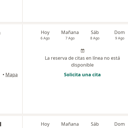
a
Hoy
Mañana
Sáb
Dom
6 Ago
7 Ago
8 Ago
9 Ago
La reserva de citas en línea no está
disponible
•
Mapa
Solicita una cita
l
Hoy
Mañana
Sáb
Dom