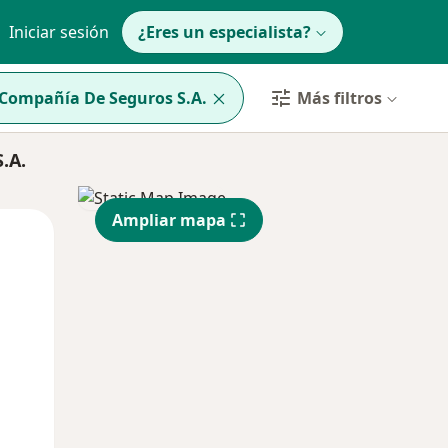
Iniciar sesión
¿Eres un especialista?
 Compañía De Seguros S.A.
Más filtros
.A.
Ampliar mapa
Lun
Mar
Mié
10 Ago
11 Ago
12 Ago