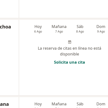
Ochoa
Hoy
Mañana
Sáb
Dom
6 Ago
7 Ago
8 Ago
9 Ago
La reserva de citas en línea no está
disponible
Solicita una cita
tana
Hoy
Mañana
Sáb
Dom