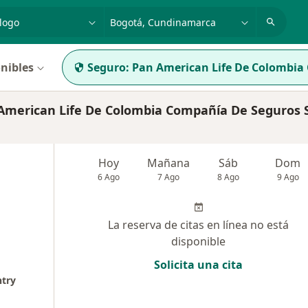
dad, enfermedad o nombre
p. ej. Bogotá
nibles
Seguro:
Pan American Life De Colombia
merican Life De Colombia Compañía De Seguros S
Hoy
Mañana
Sáb
Dom
6 Ago
7 Ago
8 Ago
9 Ago
La reserva de citas en línea no está
disponible
Solicita una cita
ntry