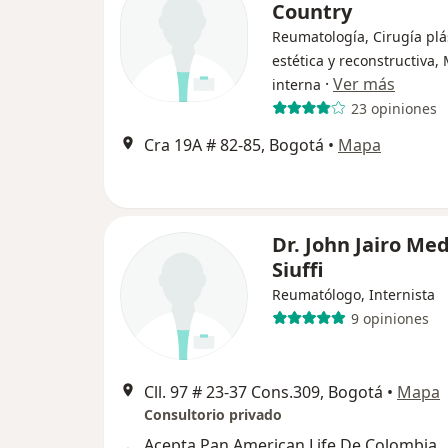
Country
Reumatología, Cirugía plá
estética y reconstructiva,
·
Ver más
interna
23 opiniones
Cra 19A # 82-85, Bogotá
•
Mapa
Dr. John Jairo Me
Siuffi
Reumatólogo, Internista
9 opiniones
Cll. 97 # 23-37 Cons.309, Bogotá
•
Mapa
Consultorio privado
Acepta Pan American Life De Colombia