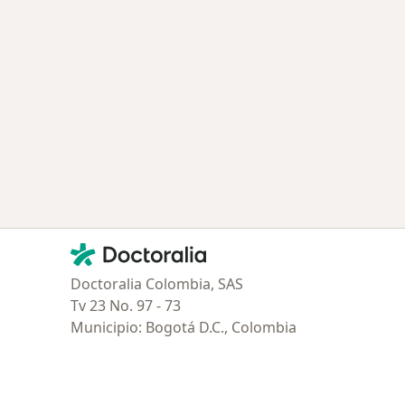
Seguros S.A.
r de ciudad
Contacto
Doctoralia - Página de inicio
Doctoralia Colombia, SAS
Tv 23 No. 97 - 73
Municipio: Bogotá D.C., Colombia