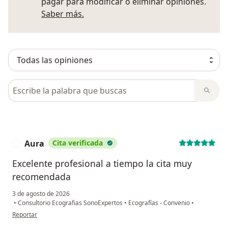
pagar para modificar o eliminar opiniones.
Más información sobre opiniones
Saber más.
Busca en opiniones
Aura
Cita verificada
A
Excelente profesional a tiempo la cita muy
recomendada
3 de agosto de 2026
•
Consultorio Ecografias SonoExpertos
•
Ecografías - Convenio
•
en opinión del usuario Aura
Reportar