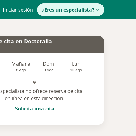
Iniciar sesión
¿Eres un especialista?
 cita en Doctoralia
Mañana
Dom
Lun
Mar
Mié
8 Ago
9 Ago
10 Ago
11 Ago
12 Ag
especialista no ofrece reserva de cita
en línea en esta dirección.
Solicita una cita