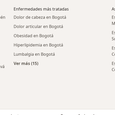
Enfermedades más tratadas
A
uén
Dolor de cabeza en Bogotá
E
M
Dolor articular en Bogotá
E
Obesidad en Bogotá
S
Hiperlipidemia en Bogotá
E
Lumbalgia en Bogotá
C
Ver más (15)
E
ivá
Más en esta categoría: Enfermedades más 
C
as en medicina familiar cercanos