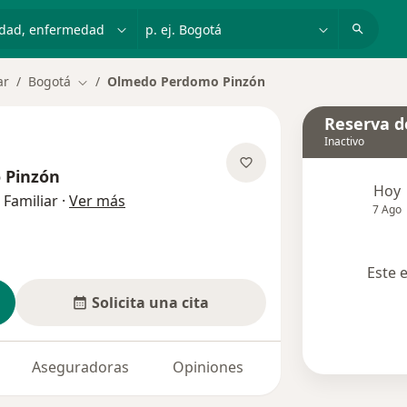
dad, enfermedad o nombre
p. ej. Bogotá
ar
Bogotá
Olmedo Perdomo Pinzón
Cambiar de ciudad
Reserva de
Inactivo
 Pinzón
Hoy
sobre las especializaciones
 Familiar
·
Ver más
7 Ago
Este 
Solicita una cita
Aseguradoras
Opiniones