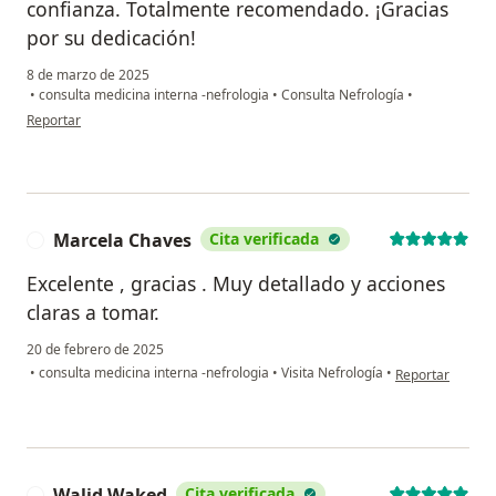
confianza. Totalmente recomendado. ¡Gracias
por su dedicación!
8 de marzo de 2025
•
consulta medicina interna -nefrologia
•
Consulta Nefrología
•
en opinión del usuario Cecilia Muñoz Rojas
Reportar
Marcela Chaves
Cita verificada
M
Excelente , gracias . Muy detallado y acciones
claras a tomar.
20 de febrero de 2025
en opinión del 
•
consulta medicina interna -nefrologia
•
Visita Nefrología
•
Reportar
Walid Waked
Cita verificada
W