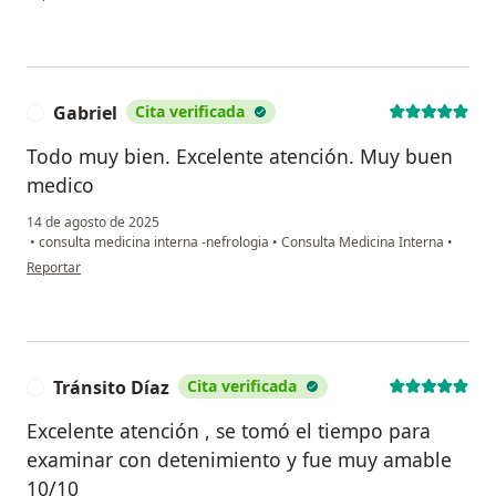
Gabriel
Cita verificada
G
Todo muy bien. Excelente atención. Muy buen
medico
14 de agosto de 2025
•
consulta medicina interna -nefrologia
•
Consulta Medicina Interna
•
en opinión del usuario Gabriel
Reportar
Tránsito Díaz
Cita verificada
T
Excelente atención , se tomó el tiempo para
examinar con detenimiento y fue muy amable
10/10