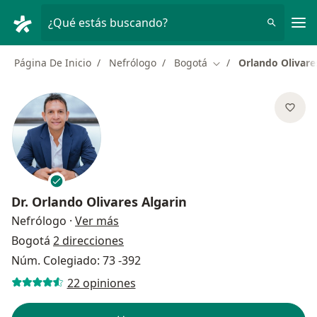
Men
¿Qué estás buscando?
Página De Inicio
Nefrólogo
Bogotá
Orlando Olivare
Cambiar de ciudad
Dr.
Orlando Olivares Algarin
sobre las especializaciones
Nefrólogo
·
Ver más
Bogotá
2 direcciones
Núm. Colegiado: 73 -392
22 opiniones