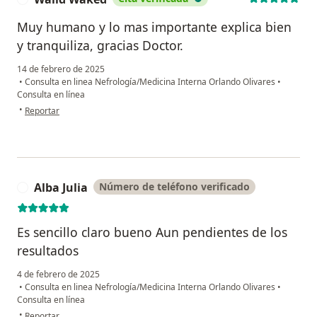
Muy humano y lo mas importante explica bien
y tranquiliza, gracias Doctor.
14 de febrero de 2025
•
Consulta en linea Nefrología/Medicina Interna Orlando Olivares
•
Consulta en línea
en opinión del usuario Walid Waked
•
Reportar
Alba Julia
Número de teléfono verificado
A
Es sencillo claro bueno Aun pendientes de los
resultados
4 de febrero de 2025
•
Consulta en linea Nefrología/Medicina Interna Orlando Olivares
•
Consulta en línea
en opinión del usuario Alba Julia
•
Reportar