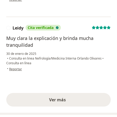
Leidy
Cita verificada
L
Muy clara la explicación y brinda mucha
tranquilidad
30 de enero de 2025
•
Consulta en linea Nefrología/Medicina Interna Orlando Olivares
•
Consulta en línea
en opinión del usuario Leidy
•
Reportar
Ver más
opiniones anteriores