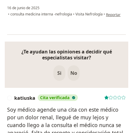
16 de junio de 2025
en opinión del u
•
consulta medicina interna -nefrologia
•
Visita Nefrología
•
Reportar
¿Te ayudan las opiniones a decidir qué
especialistas visitar?
Si
No
katiuska
Cita verificada
K
Soy médico agende una cita con este médico
por un dolor renal, llegué de muy lejos y
cuando llego a la consulta el médico nunca se
apareció, falta de respeto y consideración total