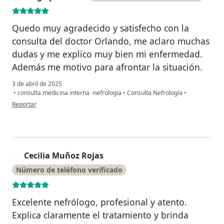
Quedo muy agradecido y satisfecho con la
consulta del doctor Orlando, me aclaro muchas
dudas y me explico muy bien mi enfermedad.
Además me motivo para afrontar la situación.
3 de abril de 2025
•
consulta medicina interna -nefrologia
•
Consulta Nefrología
•
en opinión del usuario Diego perdomo
Reportar
Cecilia Muñoz Rojas
C
Número de teléfono verificado
Excelente nefrólogo, profesional y atento.
Explica claramente el tratamiento y brinda