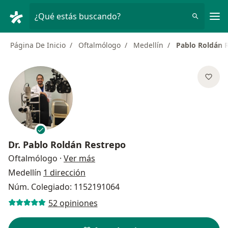
Men
¿Qué estás buscando?
Página De Inicio
Oftalmólogo
Medellín
Pablo Roldán 
Dr.
Pablo Roldán Restrepo
sobre las especializaciones
Oftalmólogo
·
Ver más
Medellín
1 dirección
Núm. Colegiado: 1152191064
52 opiniones