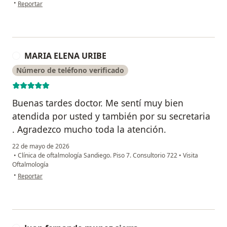
en opinión del usuario Diana
•
Reportar
MARIA ELENA URIBE
M
Número de teléfono verificado
Buenas tardes doctor. Me sentí muy bien
atendida por usted y también por su secretaria
. Agradezco mucho toda la atención.
22 de mayo de 2026
•
Clínica de oftalmología Sandiego. Piso 7. Consultorio 722
•
Visita
Oftalmología
en opinión del usuario MARIA ELENA URIBE
•
Reportar