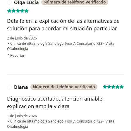
Olga Lucía
Número de teléfono verificado
O
Detalle en la explicación de las alternativas de
solución para abordar mi situación particular.
2 de junio de 2026
•
Clínica de oftalmología Sandiego. Piso 7. Consultorio 722
•
Visita
Oftalmología
en opinión del usuario Olga Lucía
•
Reportar
Diana
Número de teléfono verificado
D
Diagnostico acertado, atencion amable,
explicacion amplia y clara
1 de junio de 2026
•
Clínica de oftalmología Sandiego. Piso 7. Consultorio 722
•
Visita
Oftalmología