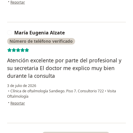
en opinión del usuario Fernando
•
Reportar
María Eugenia Alzate
M
Número de teléfono verificado
Atención excelente por parte del profesional y
su secretaria El doctor me explico muy bien
durante la consulta
3 de julio de 2026
•
Clínica de oftalmología Sandiego. Piso 7. Consultorio 722
•
Visita
Oftalmología
en opinión del usuario María Eugenia Alzate
•
Reportar