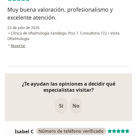
Muy buena valoración, profesionalismo y
excelente atención.
23 de julio de 2026
•
Clínica de oftalmología Sandiego. Piso 7. Consultorio 722
•
Visita
Oftalmología
en opinión del usuario Paula Andrea
•
Reportar
¿Te ayudan las opiniones a decidir qué
especialistas visitar?
Si
No
Isabel C
Número de teléfono verificado
I