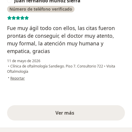
Juan fernando munoz sierra
J
Número de teléfono verificado
Fue muy ágil todo con ellos, las citas fueron
prontas de conseguir, el doctor muy atento,
muy formal, la atención muy humana y
empatica, gracias
11 de mayo de 2026
•
Clínica de oftalmología Sandiego. Piso 7. Consultorio 722
•
Visita
Oftalmología
en opinión del usuario Juan fernando munoz sierra
•
Reportar
Ver más
opiniones anteriores