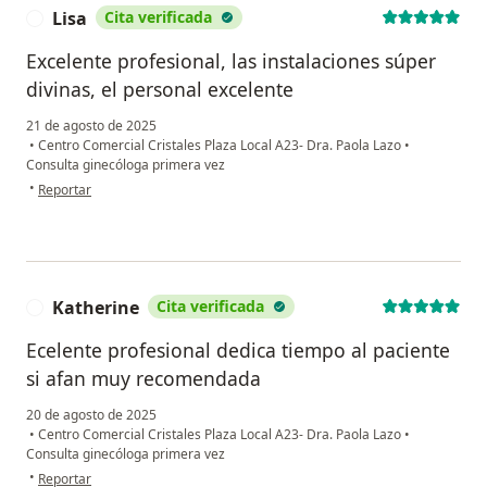
Lisa
Cita verificada
L
Excelente profesional, las instalaciones súper
divinas, el personal excelente
21 de agosto de 2025
•
Centro Comercial Cristales Plaza Local A23- Dra. Paola Lazo
•
Consulta ginecóloga primera vez
en opinión del usuario Lisa
•
Reportar
Katherine
Cita verificada
K
Ecelente profesional dedica tiempo al paciente
si afan muy recomendada
20 de agosto de 2025
•
Centro Comercial Cristales Plaza Local A23- Dra. Paola Lazo
•
Consulta ginecóloga primera vez
en opinión del usuario Katherine
•
Reportar