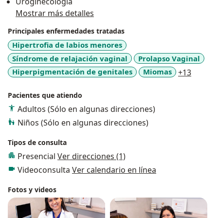
Uroginecología
Mostrar más detalles
Principales enfermedades tratadas
Hipertrofia de labios menores
Síndrome de relajación vaginal
Prolapso Vaginal
a11y_s
Hiperpigmentación de genitales
Miomas
+13
Pacientes que atiendo
Adultos (Sólo en algunas direcciones)
Niños (Sólo en algunas direcciones)
Tipos de consulta
Presencial
Ver direcciones (1)
Videoconsulta
Ver calendario en línea
Fotos y videos