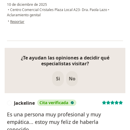
10 de diciembre de 2025
•
Centro Comercial Cristales Plaza Local A23- Dra. Paola Lazo
•
Aclaramiento genital
en opinión del usuario P.N
•
Reportar
¿Te ayudan las opiniones a decidir qué
especialistas visitar?
Si
No
Jackeline
Cita verificada
J
Es una persona muy profesional y muy
empática... estoy muy feliz de haberla
conocido..