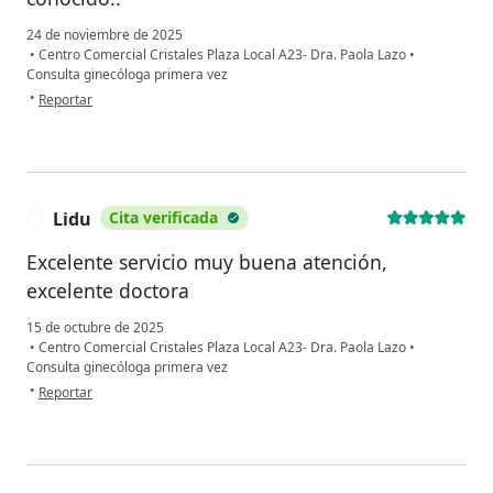
24 de noviembre de 2025
•
Centro Comercial Cristales Plaza Local A23- Dra. Paola Lazo
•
Consulta ginecóloga primera vez
en opinión del usuario Jackeline
•
Reportar
Lidu
Cita verificada
L
Excelente servicio muy buena atención,
excelente doctora
15 de octubre de 2025
•
Centro Comercial Cristales Plaza Local A23- Dra. Paola Lazo
•
Consulta ginecóloga primera vez
en opinión del usuario Lidu
•
Reportar