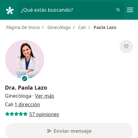
Men
¿Qué estás buscando?
Página De Inicio
Ginecólogo
Cali
Paola Lazo
Dra.
Paola Lazo
sobre las especializaciones
Ginecóloga
·
Ver más
Cali
1 dirección
57 opiniones
Enviar mensaje