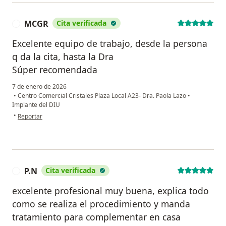
MCGR
Cita verificada
M
Excelente equipo de trabajo, desde la persona
q da la cita, hasta la Dra
Súper recomendada
7 de enero de 2026
•
Centro Comercial Cristales Plaza Local A23- Dra. Paola Lazo
•
Implante del DIU
en opinión del usuario MCGR
•
Reportar
P.N
Cita verificada
P
excelente profesional muy buena, explica todo
como se realiza el procedimiento y manda
tratamiento para complementar en casa