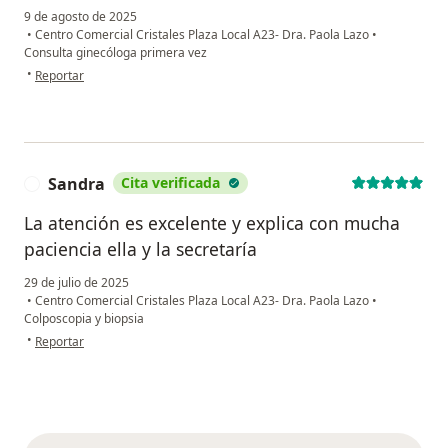
9 de agosto de 2025
•
Centro Comercial Cristales Plaza Local A23- Dra. Paola Lazo
•
Consulta ginecóloga primera vez
en opinión del usuario Vanessa Caicedo
•
Reportar
Sandra
Cita verificada
S
La atención es excelente y explica con mucha
paciencia ella y la secretaría
29 de julio de 2025
•
Centro Comercial Cristales Plaza Local A23- Dra. Paola Lazo
•
Colposcopia y biopsia
en opinión del usuario Sandra
•
Reportar