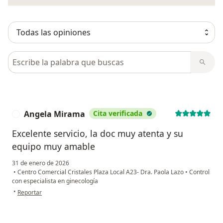
Busca en opiniones
Angela Mirama
Cita verificada
A
Excelente servicio, la doc muy atenta y su
equipo muy amable
31 de enero de 2026
•
Centro Comercial Cristales Plaza Local A23- Dra. Paola Lazo
•
Control
con especialista en ginecología
en opinión del usuario Angela Mirama
•
Reportar