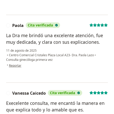
Paola
Cita verificada
P
La Dra me brindó una excelente atención, fue
muy dedicada, y clara con sus explicaciones.
11 de agosto de 2025
•
Centro Comercial Cristales Plaza Local A23- Dra. Paola Lazo
•
Consulta ginecóloga primera vez
en opinión del usuario Paola
•
Reportar
Vanessa Caicedo
Cita verificada
V
Execelente consulta, me encantó la manera en
que explica todo y lo amable que es.