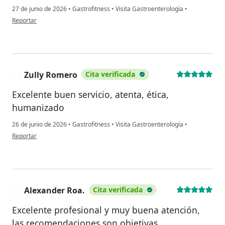
27 de junio de 2026
•
Gastrofitness
•
Visita Gastroenterología
•
en opinión del usuario Karen
Reportar
Zully Romero
Cita verificada
Z
Excelente buen servicio, atenta, ética,
humanizado
26 de junio de 2026
•
Gastrofitness
•
Visita Gastroenterología
•
en opinión del usuario Zully Romero
Reportar
Alexander Roa.
Cita verificada
A
Excelente profesional y muy buena atención,
las recomendaciones son objetivas.