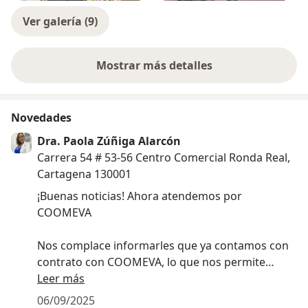
Ver galería (9)
Mostrar más detalles
sobre la experiencia
Novedades
Dra. Paola Zúñiga Alarcón
Carrera 54 # 53-56 Centro Comercial Ronda Real,
Cartagena 130001
¡Buenas noticias! Ahora atendemos por
COOMEVA
Nos complace informarles que ya contamos con
contrato con COOMEVA, lo que nos permite
brindar atención especializada en Nutrición,
Leer más
Psicología, Gastroenterología y Psiquiatría.
06/09/2025