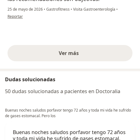
25 de mayo de 2026
•
Gastrofitness
•
Visita Gastroenterología
•
en opinión del usuario Alexander Roa.
Reportar
Ver más
opiniones anteriores
Dudas solucionadas
50 dudas solucionadas a pacientes en Doctoralia
Buenas noches saludos porfavor tengo 72 años y toda mi vida he sufrido
de gases estomacal. Pero los
Buenas noches saludos porfavor tengo 72 años
y toda mi vida he sufrido de gases estomacal.