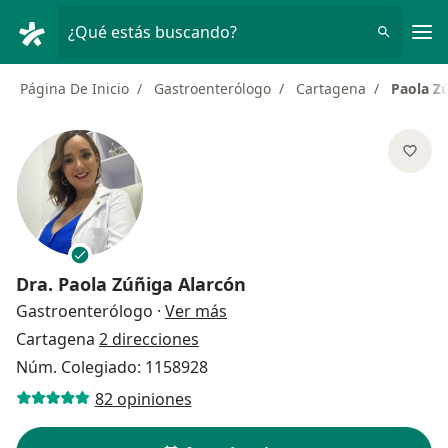
Men
¿Qué estás buscando?
Página De Inicio
Gastroenterólogo
Cartagena
Paola Z
Dra.
Paola Zúñiga Alarcón
sobre las especializaciones
Gastroenterólogo
·
Ver más
Cartagena
2 direcciones
Núm. Colegiado: 1158928
82 opiniones