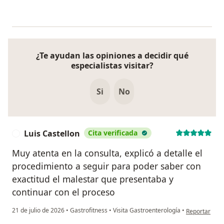
¿Te ayudan las opiniones a decidir qué
especialistas visitar?
Si
No
Luis Castellon
Cita verificada
L
Muy atenta en la consulta, explicó a detalle el
procedimiento a seguir para poder saber con
exactitud el malestar que presentaba y
continuar con el proceso
en opinión del
21 de julio de 2026
•
Gastrofitness
•
Visita Gastroenterología
•
Reportar