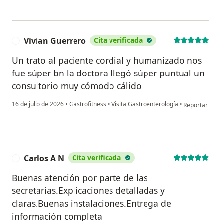
Vivian Guerrero
Cita verificada
V
Un trato al paciente cordial y humanizado nos
fue súper bn la doctora llegó súper puntual un
consultorio muy cómodo cálido
en opinión de
16 de julio de 2026
•
Gastrofitness
•
Visita Gastroenterología
•
Reportar
Carlos A N
Cita verificada
C
Buenas atención por parte de las
secretarias.Explicaciones detalladas y
claras.Buenas instalaciones.Entrega de
información completa