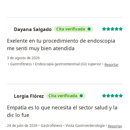
Dayana Salgado
Cita verificada
D
Exelente en tu procedimiento de endoscopia
me senti muy bien atendida
3 de agosto de 2026
en opinión del 
•
Gastrofitness
•
Endoscopía gastrointestinal (GI) superior
•
Reportar
Lorgia Flórez
Cita verificada
L
Empatía es lo que necesita el sector salud y la
dic lo fue
en opinión del
24 de julio de 2026
•
Gastrofitness
•
Visita Gastroenterología
•
Reportar