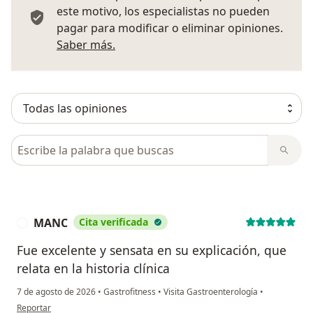
este motivo, los especialistas no pueden
pagar para modificar o eliminar opiniones.
Más información sobre opiniones
Saber más.
Busca en opiniones
MANC
Cita verificada
M
Fue excelente y sensata en su explicación, que
relata en la historia clínica
7 de agosto de 2026
•
Gastrofitness
•
Visita Gastroenterología
•
en opinión del usuario MANC
Reportar