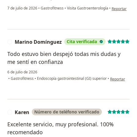
en opinión del
7 de julio de 2026
•
Gastrofitness
•
Visita Gastroenterología
•
Reportar
Marino Domínguez
Cita verificada
M
Todo estuvo bien despejó todas mis dudas y
me sentí en confianza
6 de julio de 2026
en opinión del
•
Gastrofitness
•
Endoscopía gastrointestinal (GI) superior
•
Reportar
Karen
Número de teléfono verificado
K
Excelente servicio, muy profesional. 100%
recomendado