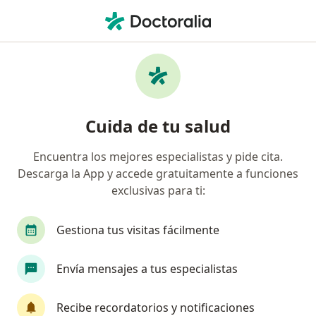
Men
Colonoscopia • Cartagena, Bolívar
Filtros
• 1
Seguro
Mapa
Especialistas en Colonoscopia Cartagena
Cuida de tu salud
Encuentra los mejores especialistas y pide cita.
¿Qué especialidad estás buscando?
Descarga la App y accede gratuitamente a funciones
Gastroenterólogo
Cirujano general
Inter
exclusivas para ti:
Gestiona tus visitas fácilmente
Envía mensajes a tus especialistas
Recibe recordatorios y notificaciones