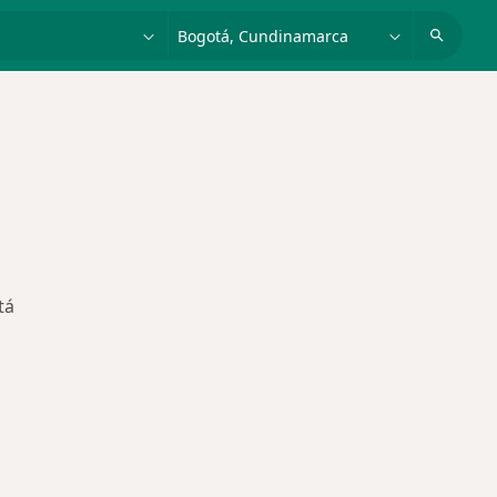
dad, enfermedad o nombre
p. ej. Bogotá
tá
des más tratadas
iar de ciudad