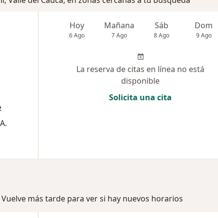
li, Valle del Cauca, en zonas cercanas a tu búsqueda
Hoy
Mañana
Sáb
Dom
6 Ago
7 Ago
8 Ago
9 Ago
La reserva de citas en línea no está
disponible
Solicita una cita
2
A.
 Vuelve más tarde para ver si hay nuevos horarios