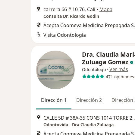
carrera 66 # 10-76, Cali
•
Mapa
Consulta Dr. Ricardo Godin
Acepta Coomeva Medicina Prepagada S.
Visita Odontología
Dra. Claudia Mari
Zuluaga Gomez
·
Ver más
Odontólogo
471 opiniones
Dirección 1
Dirección 2
Dirección 
CALLE 5D # 38A‐35 CONS 1014 
Odontovida - Dra Claudia Zuluaga
Acepta Coomeva Medicina Prepagada S.