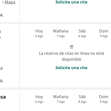
•
Mapa
Solicita una cita
A.
h
Hoy
Mañana
Sáb
Dom
6 Ago
7 Ago
8 Ago
9 Ago
La reserva de citas en línea no está
disponible
pa
Solicita una cita
A.
osa
Hoy
Mañana
Sáb
Dom
6 Ago
7 Ago
8 Ago
9 Ago