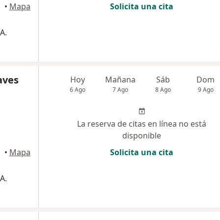
•
Mapa
Solicita una cita
A.
aves
Hoy
Mañana
Sáb
Dom
6 Ago
7 Ago
8 Ago
9 Ago
La reserva de citas en línea no está
disponible
•
Mapa
Solicita una cita
A.