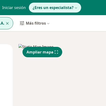
Iniciar sesión
¿Eres un especialista?
.A.
Más filtros
Lun
Mar
Mié
Ampliar mapa
10 Ago
11 Ago
12 Ago