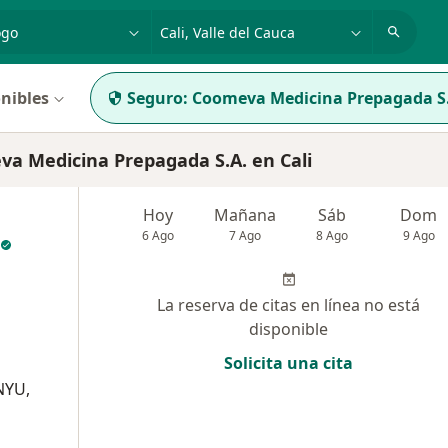
dad, enfermedad o nombre
p. ej. Bogotá
nibles
Seguro:
Coomeva Medicina Prepagada S
 Medicina Prepagada S.A. en Cali
Hoy
Mañana
Sáb
Dom
6 Ago
7 Ago
8 Ago
9 Ago
La reserva de citas en línea no está
disponible
Solicita una cita
 NYU,