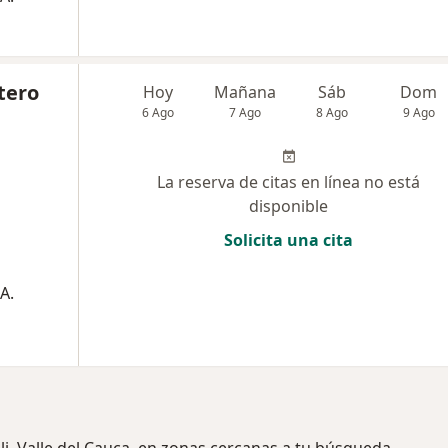
tero
Hoy
Mañana
Sáb
Dom
6 Ago
7 Ago
8 Ago
9 Ago
La reserva de citas en línea no está
disponible
Solicita una cita
A.