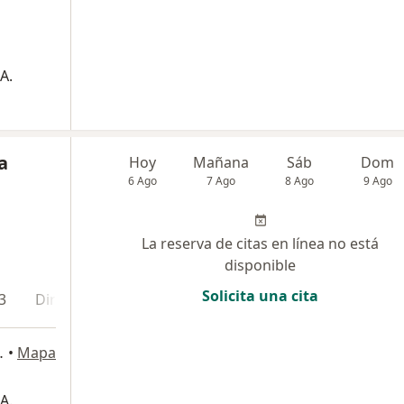
A.
a
Hoy
Mañana
Sáb
Dom
6 Ago
7 Ago
8 Ago
9 Ago
La reserva de citas en línea no está
disponible
Solicita una cita
3
Dirección 4
Dirección 5
En línea
TORRE 2, Cali
•
Mapa
A.