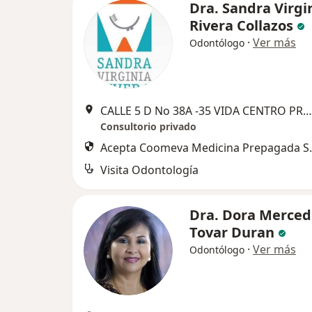
Dra. Sandra Virgi
Rivera Collazos
·
Ver más
Odontólogo
CALLE 5 D No 38A -35 VIDA CENTRO PROFESIONAL . (EDIFICIO DE COLORES ) CONS 525 TORRE 1 www.facebook.com/drasandrarivera, Cali
Consultorio privado
Acepta Coomeva Medicina Prepagada S.
Visita Odontología
Dra. Dora Merced
Tovar Duran
·
Ver más
Odontólogo