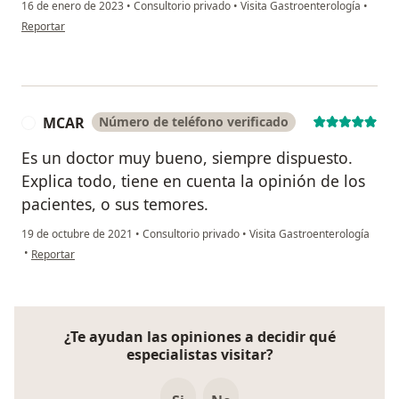
16 de enero de 2023
•
Consultorio privado
•
Visita Gastroenterología
•
en opinión del usuario Eduardo Ruiz
Reportar
MCAR
Número de teléfono verificado
M
Es un doctor muy bueno, siempre dispuesto.
Explica todo, tiene en cuenta la opinión de los
pacientes, o sus temores.
19 de octubre de 2021
•
Consultorio privado
•
Visita Gastroenterología
en opinión del usuario MCAR
•
Reportar
¿Te ayudan las opiniones a decidir qué
especialistas visitar?