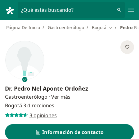
Men
¿Qué estás buscando?
Página De Inicio
Gastroenterólogo
Bogotá
Pedro N
Cambiar de ci
Dr.
Pedro Nel Aponte Ordoñez
sobre las especializaciones
Gastroenterólogo
·
Ver más
Bogotá
3 direcciones
3 opiniones
Información de contacto