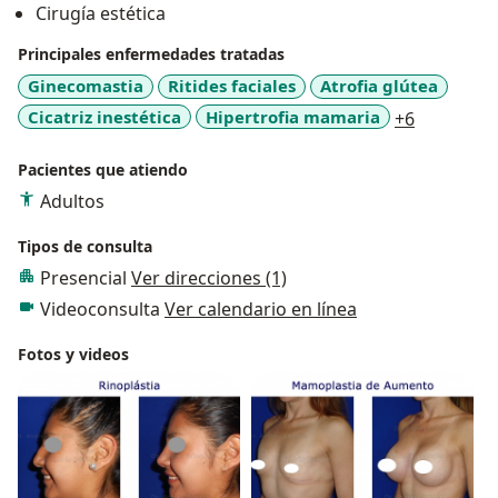
Cirugía estética
El Doctor Andrés Ortegón es miembro de Número de
la Sociedad Colombiana de Cirugía Plástica-Estética,
Principales enfermedades tratadas
Maxilofacial y de la mano – SCCP y de la Federación
Ginecomastia
Ritides faciales
Atrofia glútea
Iberolatinoamericana de Cirugía Plástica – FILACP.
a11y_sr_m
Cicatriz inestética
Hipertrofia mamaria
+6
El Doctor Andrés Ortegón cuenta con más de
Pacientes que atiendo
veinticinco años de experiencia en Cirugía Plástica,
Adultos
Reconstructiva y Estética en el área asistencial y
docente. Trabajando en diferentes clínicas y hospitales
Tipos de consulta
de Colombia y en el Extranjero.
Presencial
Ver direcciones (1)
Videoconsulta
Ver calendario en línea
El Doctor Ortegón asiste y participa regularmente en
Cursos, Congresos y Simposios en diferentes áreas de
Fotos y videos
la Cirugía Plástica, Reconstructiva y Estética en
Colombia y fuera del país.
Actualmente el Doctor Andrés Ortegón trabaja en
forma particular. Atiende en su consultorio y opera en