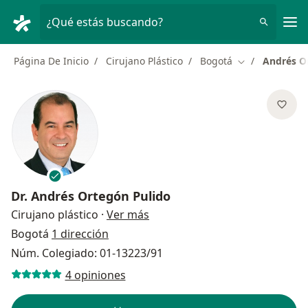
Men
¿Qué estás buscando?
Página De Inicio
Cirujano Plástico
Bogotá
Andrés O
Cambiar de ci
Dr.
Andrés Ortegón Pulido
sobre las especializaciones
Cirujano plástico
·
Ver más
Bogotá
1 dirección
Núm. Colegiado: 01-13223/91
4 opiniones