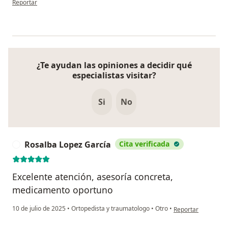
Reportar
¿Te ayudan las opiniones a decidir qué
especialistas visitar?
Si
No
Rosalba Lopez García
Cita verificada
R
Excelente atención, asesoría concreta,
medicamento oportuno
en opinión del usu
10 de julio de 2025
•
Ortopedista y traumatologo
•
Otro
•
Reportar