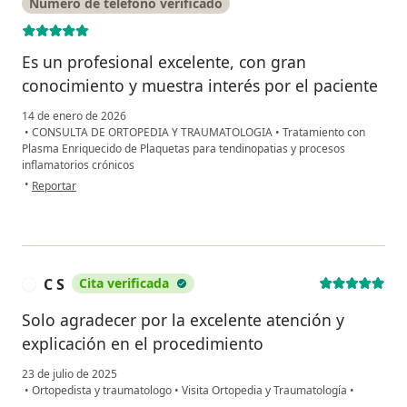
Número de teléfono verificado
Es un profesional excelente, con gran
conocimiento y muestra interés por el paciente
14 de enero de 2026
•
CONSULTA DE ORTOPEDIA Y TRAUMATOLOGIA
•
Tratamiento con
Plasma Enriquecido de Plaquetas para tendinopatias y procesos
inflamatorios crónicos
en opinión del usuario Catalina Perdomo
•
Reportar
C S
Cita verificada
C
Solo agradecer por la excelente atención y
explicación en el procedimiento
23 de julio de 2025
•
Ortopedista y traumatologo
•
Visita Ortopedia y Traumatología
•
en opinión del usuario C S