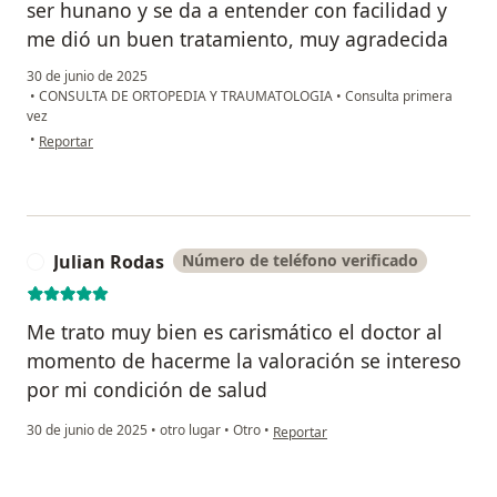
ser hunano y se da a entender con facilidad y
me dió un buen tratamiento, muy agradecida
30 de junio de 2025
•
CONSULTA DE ORTOPEDIA Y TRAUMATOLOGIA
•
Consulta primera
vez
en opinión del usuario FRANCISCA CRUZ SANDOVSL
•
Reportar
Julian Rodas
Número de teléfono verificado
J
Me trato muy bien es carismático el doctor al
momento de hacerme la valoración se intereso
por mi condición de salud
en opinión del usuario Julian Rodas
30 de junio de 2025
•
otro lugar
•
Otro
•
Reportar