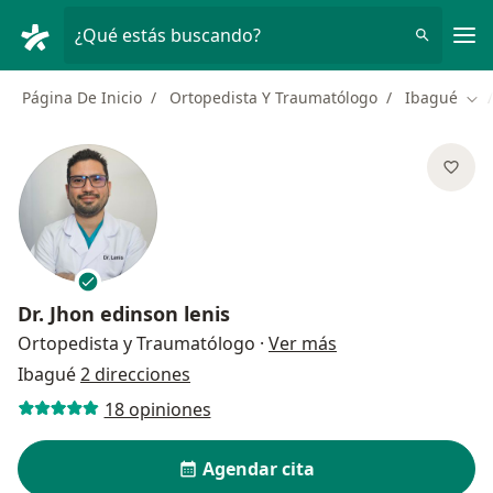
Men
¿Qué estás buscando?
Página De Inicio
Ortopedista Y Traumatólogo
Ibagué
Cam
Dr.
Jhon edinson lenis
sobre las especial
Ortopedista y Traumatólogo
·
Ver más
Ibagué
2 direcciones
18 opiniones
Agendar cita