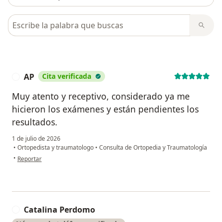
Busca en opiniones
AP
Cita verificada
A
Muy atento y receptivo, considerado ya me
hicieron los exámenes y están pendientes los
resultados.
1 de julio de 2026
•
Ortopedista y traumatologo
•
Consulta de Ortopedia y Traumatología
en opinión del usuario AP
•
Reportar
Catalina Perdomo
C