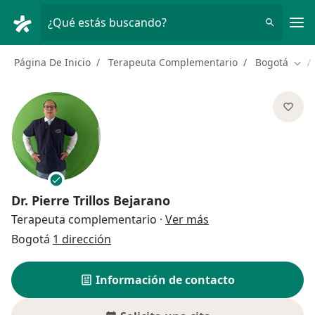
Men
¿Qué estás buscando?
Página De Inicio
Terapeuta Complementario
Bogotá
Camb
Dr.
Pierre Trillos Bejarano
sobre las especializ
Terapeuta complementario
·
Ver más
Bogotá
1 dirección
Información de contacto