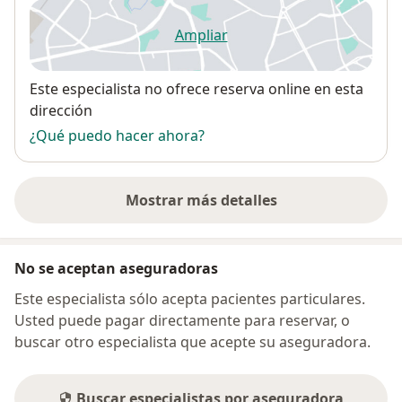
Ampliar
se abre en una nueva pestañ
Disponibilidad
Este especialista no ofrece reserva online en esta
dirección
¿Qué puedo hacer ahora?
Mostrar más detalles
sobre la dirección
No se aceptan aseguradoras
Este especialista sólo acepta pacientes particulares.
Usted puede pagar directamente para reservar, o
buscar otro especialista que acepte su aseguradora.
Buscar especialistas por aseguradora