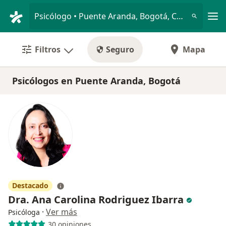
Men
Psicólogo • Puente Aranda, Bogotá, Cundinamarca
Filtros
Seguro
Mapa
Psicólogos en Puente Aranda, Bogotá
Destacado
Dra. Ana Carolina Rodriguez Ibarra
·
Ver más
Psicóloga
30 opiniones