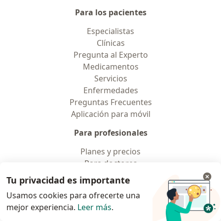
Para los pacientes
Especialistas
Clínicas
Pregunta al Experto
Medicamentos
Servicios
Enfermedades
Preguntas Frecuentes
Aplicación para móvil
Para profesionales
Planes y precios
Para doctores
Para clinicas
Tu privacidad es importante
Noa Notes
nuevo
Usamos cookies para ofrecerte una
Recursos gratuitos
mejor experiencia.
Leer más
.
Condiciones de los Planes Doctoralia