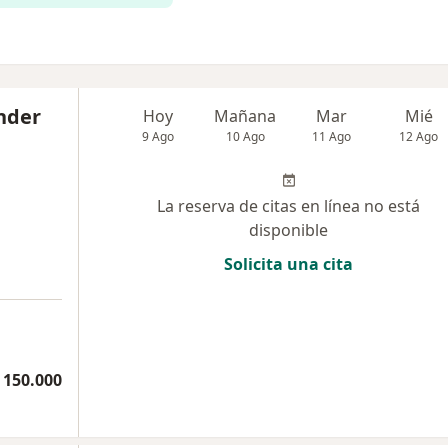
nder
Hoy
Mañana
Mar
Mié
9 Ago
10 Ago
11 Ago
12 Ago
La reserva de citas en línea no está
disponible
Solicita una cita
 150.000