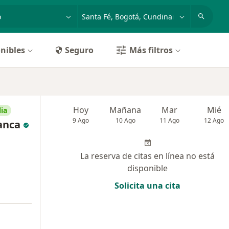
dad, enfermedad o nombre
p. ej. Bogotá
nibles
Seguro
Más filtros
Hoy
Mañana
Mar
Mié
ia
9 Ago
10 Ago
11 Ago
12 Ago
anca
La reserva de citas en línea no está
disponible
Solicita una cita