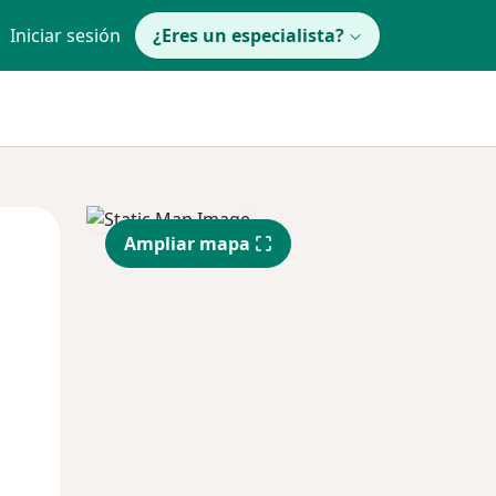
Iniciar sesión
¿Eres un especialista?
Jue
Vie
Sáb
Ampliar mapa
13 Ago
14 Ago
15 Ago