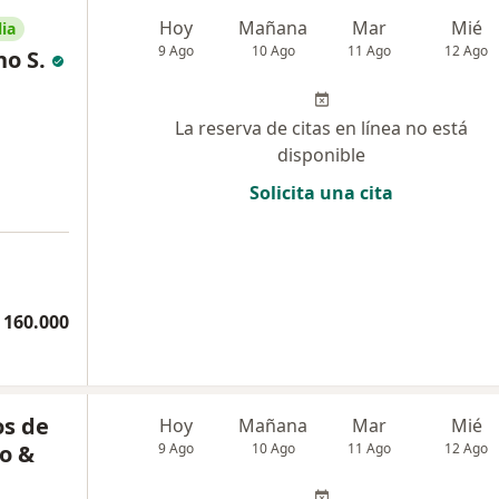
Hoy
Mañana
Mar
Mié
ia
9 Ago
10 Ago
11 Ago
12 Ago
o S.
La reserva de citas en línea no está
disponible
Solicita una cita
 160.000
os de
Hoy
Mañana
Mar
Mié
do &
9 Ago
10 Ago
11 Ago
12 Ago