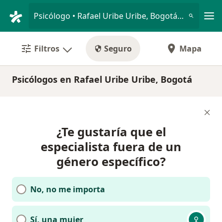
Men
Psicólogo • Rafael Uribe Uribe, Bogotá, Cundinamarca
Filtros
Seguro
Mapa
Psicólogos en Rafael Uribe Uribe, Bogotá
¿Te gustaría que el
especialista fuera de un
género específico?
No, no me importa
Sí, una mujer