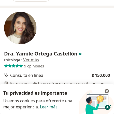
Dra. Yamile Ortega Castellón
·
Ver más
Psicóloga
9 opiniones
Consulta en línea
$ 150.000
Este especialista no ofrece reserva de cita en línea en esta dirección.
Tu privacidad es importante
Solicita una cita
Usamos cookies para ofrecerte una
mejor experiencia.
Leer más
.