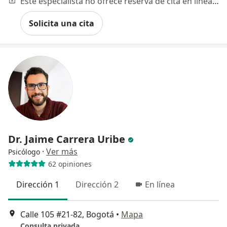
Este especialista no ofrece reserva de cita en línea en esta dirección.
Solicita una cita
Dr. Jaime Carrera Uribe
·
Ver más
Psicólogo
62 opiniones
Dirección 1
Dirección 2
En línea
Calle 105 #21-82, Bogotá
•
Mapa
Consulta privada