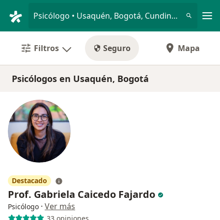
Men
Psicólogo • Usaquén, Bogotá, Cundinamarca
Filtros
Seguro
Mapa
Psicólogos en Usaquén, Bogotá
Destacado
Prof. Gabriela Caicedo Fajardo
·
Ver más
Psicólogo
33 opiniones