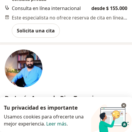
Consulta en línea internacional
desde $ 155.000
Este especialista no ofrece reserva de cita en línea en esta dirección.
Solicita una cita
Dr. Jesús Armando Rios Tonguino
·
Ver más
Psicólogo, Neuropsicólogo
Tu privacidad es importante
155 opiniones
Usamos cookies para ofrecerte una
mejor experiencia.
Leer más
.
Dirección
En línea