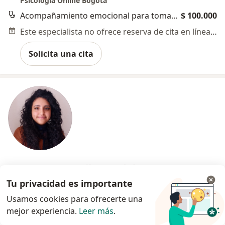
Psicología Online Bogotá
Acompañamiento emocional para tomar decisiones
$ 100.000
Este especialista no ofrece reserva de cita en línea en esta dirección.
Solicita una cita
Dra. Laura Camila Agudelo Sosa
·
Ver más
Psicólogo
Tu privacidad es importante
84 opiniones
Usamos cookies para ofrecerte una
mejor experiencia.
Leer más
.
Dirección
En línea