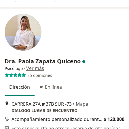
Dra. Paola Zapata Quiceno
·
Ver más
Psicólogo
25 opiniones
Dirección
En línea
CARRERA 27A # 37B SUR -73
•
Mapa
DIALOGO LUGAR DE ENCUENTRO
Acompañamiento personalizado durante el proceso
$ 120.000
Este especialista no ofrece reserva de cita en línea en esta dirección.