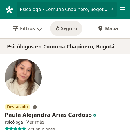
Men
Psicólogo • Comuna Chapinero, Bogotá, Cundinamarca
Filtros
Seguro
Mapa
Psicólogos en Comuna Chapinero, Bogotá
Destacado
Paula Alejandra Arias Cardoso
·
Ver más
Psicóloga
221 opiniones