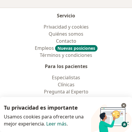
Servicio
Privacidad y cookies
Quiénes somos
Contacto
Empleos
Nuevas posiciones
Términos y condiciones
Para los pacientes
Especialistas
Clínicas
Pregunta al Experto
Medicamentos
Servicios
Tu privacidad es importante
Enfermedades
Usamos cookies para ofrecerte una
Preguntas Frecuentes
mejor experiencia.
Leer más
.
Aplicación para móvil