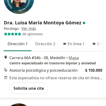
Dra. Luisa María Montoya Gómez
·
Ver más
Psicólogo
66 opiniones
Dirección 1
Dirección 2
En línea 1
En lí
Carrera 66A #34b - 08, Medellín
•
Mapa
Centro especializado en trastorno bipolar y ansiedad
Asesoría psicológica y psicoeducación
$ 150.000
Este especialista no ofrece reserva de cita en línea en esta dirección.
Solicita una cita