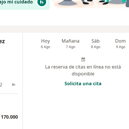
ajo mi cuidado
ez
Hoy
Mañana
Sáb
Dom
6 Ago
7 Ago
8 Ago
9 Ago
La reserva de citas en línea no está
disponible
Solicita una cita
 2
En línea 3
 170.000