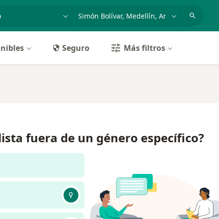
dad, enfermedad o nombre
p. ej. Bogotá
nibles
Seguro
Más filtros
lista fuera de un género específico?