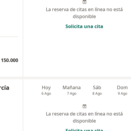
La reserva de citas en línea no está
disponible
Solicita una cita
 150.000
rcía
Hoy
Mañana
Sáb
Dom
6 Ago
7 Ago
8 Ago
9 Ago
La reserva de citas en línea no está
disponible
Solicita una cita