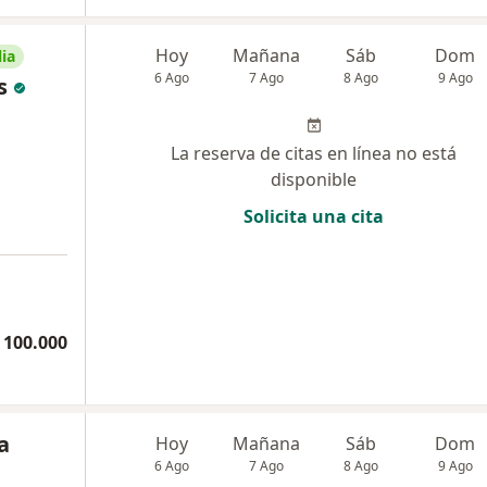
Hoy
Mañana
Sáb
Dom
ia
6 Ago
7 Ago
8 Ago
9 Ago
s
La reserva de citas en línea no está
disponible
Solicita una cita
 100.000
a
Hoy
Mañana
Sáb
Dom
6 Ago
7 Ago
8 Ago
9 Ago