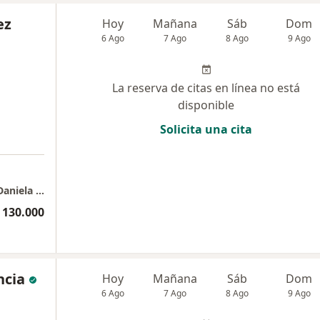
ez
Hoy
Mañana
Sáb
Dom
6 Ago
7 Ago
8 Ago
9 Ago
La reserva de citas en línea no está
disponible
Solicita una cita
Consulta Psicológica Presencial - Psicóloga Daniela López H.
 130.000
ncia
Hoy
Mañana
Sáb
Dom
6 Ago
7 Ago
8 Ago
9 Ago