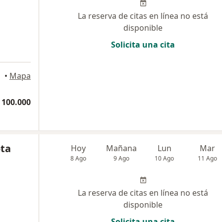
La reserva de citas en línea no está
disponible
Solicita una cita
•
Mapa
 100.000
ota
Hoy
Mañana
Lun
Mar
8 Ago
9 Ago
10 Ago
11 Ago
La reserva de citas en línea no está
disponible
Solicita una cita