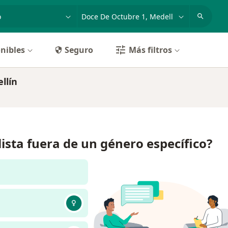
dad, enfermedad o nombre
p. ej. Bogotá
nibles
Seguro
Más filtros
llín
lista fuera de un género específico?