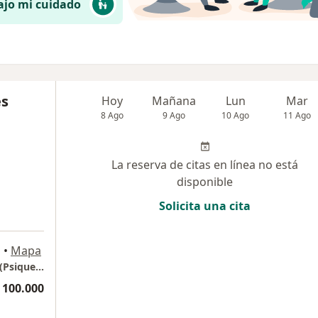
ajo mi cuidado
es
Hoy
Mañana
Lun
Mar
8 Ago
9 Ago
10 Ago
11 Ago
La reserva de citas en línea no está
disponible
Solicita una cita
o
•
Mapa
Consultorio Psicológico en Bello- Antioquia (Psiqueracional)
 100.000