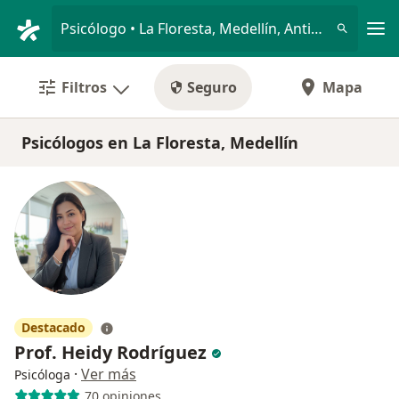
Men
Psicólogo • La Floresta, Medellín, Antioquia
Filtros
Seguro
Mapa
Psicólogos en La Floresta, Medellín
Destacado
Prof. Heidy Rodríguez
·
Ver más
Psicóloga
70 opiniones