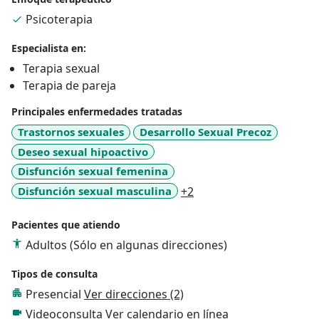
encuentro trabajando como psicóloga y sexóloga. Al
Psicoterapia
mismo tiempo, trabajo como formadora en educación
sexual.
Especialista en:
Terapia sexual
Terapia de pareja
Principales enfermedades tratadas
Trastornos sexuales
Desarrollo Sexual Precoz
Deseo sexual hipoactivo
Disfunción sexual femenina
a11y_sr_more_diseases
Disfunción sexual masculina
+2
Pacientes que atiendo
Adultos (Sólo en algunas direcciones)
Tipos de consulta
Presencial
Ver direcciones (2)
Videoconsulta
Ver calendario en línea