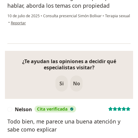
hablar, aborda los temas con propiedad
10 de julio de 2025
•
Consulta presencial Simón Bolívar
•
Terapia sexual
en opinión del usuario Alex
•
Reportar
¿Te ayudan las opiniones a decidir qué
especialistas visitar?
Si
No
Nelson
Cita verificada
N
Todo bien, me parece una buena atención y
sabe como explicar