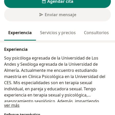
Agendar cita
Enviar mensaje
Experiencia
Servicios y precios
Consultorios
Experiencia
Soy psicóloga egresada de la Universidad de Los
Andes y Sexóloga egresada de la Universidad de
Almería. Actualmente me encuentro estudiando
maestria en Clinica Psicológica en la Universidad del
CES. Mis especialidades son en terapia sexual
individual, en pareja y educadora sexual. Tengo
experiencia en terapia sexual y psicológica,
asesoramiento sexológico. Además, impartiendo
Acerca de mí
ver más
talleres de educación sexual. Mi enfoque es integrativo
de base cognitivo conductual. Actualmente me
Enfoque terapéutico