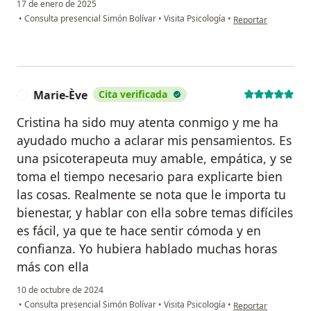
17 de enero de 2025
en opinión del usua
•
Consulta presencial Simón Bolívar
•
Visita Psicología
•
Reportar
Marie-Ève
Cita verificada
M
Cristina ha sido muy atenta conmigo y me ha
ayudado mucho a aclarar mis pensamientos. Es
una psicoterapeuta muy amable, empática, y se
toma el tiempo necesario para explicarte bien
las cosas. Realmente se nota que le importa tu
bienestar, y hablar con ella sobre temas difíciles
es fácil, ya que te hace sentir cómoda y en
confianza. Yo hubiera hablado muchas horas
más con ella
10 de octubre de 2024
en opinión del usua
•
Consulta presencial Simón Bolívar
•
Visita Psicología
•
Reportar