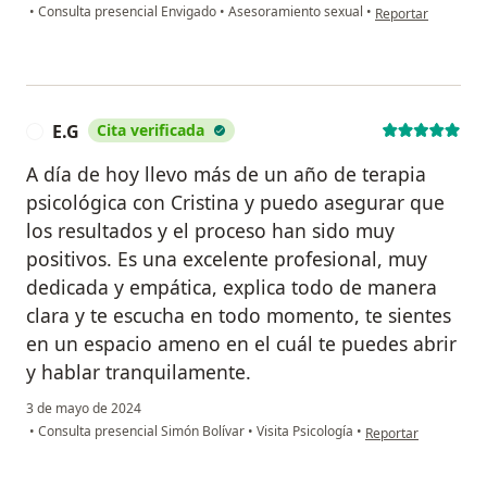
en opinión del usu
•
Consulta presencial Envigado
•
Asesoramiento sexual
•
Reportar
E.G
Cita verificada
E
A día de hoy llevo más de un año de terapia
psicológica con Cristina y puedo asegurar que
los resultados y el proceso han sido muy
positivos. Es una excelente profesional, muy
dedicada y empática, explica todo de manera
clara y te escucha en todo momento, te sientes
en un espacio ameno en el cuál te puedes abrir
y hablar tranquilamente.
3 de mayo de 2024
en opinión del usuar
•
Consulta presencial Simón Bolívar
•
Visita Psicología
•
Reportar