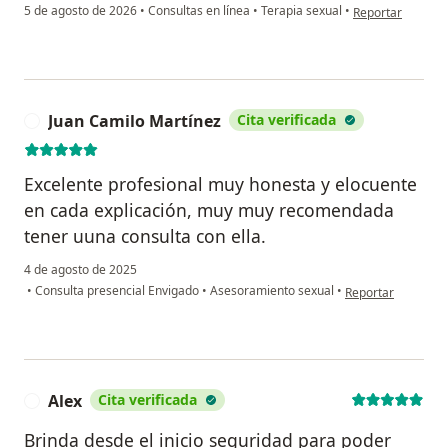
en opinión del us
5 de agosto de 2026
•
Consultas en línea
•
Terapia sexual
•
Reportar
Juan Camilo Martínez
Cita verificada
J
Excelente profesional muy honesta y elocuente
en cada explicación, muy muy recomendada
tener uuna consulta con ella.
4 de agosto de 2025
en opinión del usu
•
Consulta presencial Envigado
•
Asesoramiento sexual
•
Reportar
Alex
Cita verificada
A
Brinda desde el inicio seguridad para poder