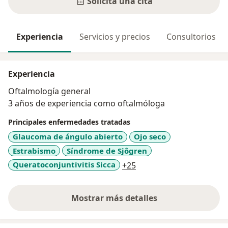
Solicita una cita
Experiencia
Servicios y precios
Consultorios
Experiencia
Oftalmología general
3 años de experiencia como oftalmóloga
Principales enfermedades tratadas
Glaucoma de ángulo abierto
Ojo seco
Estrabismo
Síndrome de Sjôgren
a11y_sr_more_diseases
Queratoconjuntivitis Sicca
+25
Mostrar más detalles
sobre la experiencia