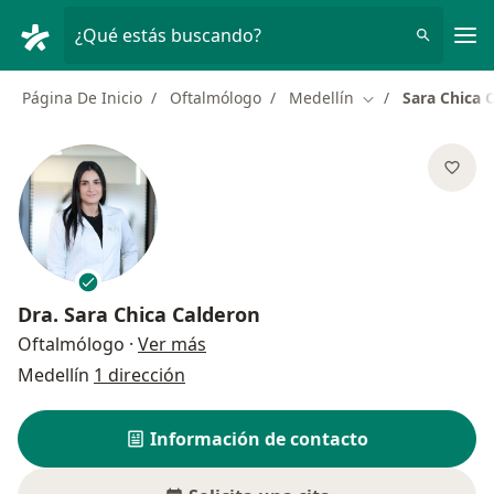
Men
¿Qué estás buscando?
Página De Inicio
Oftalmólogo
Medellín
Sara Chica 
Cambiar de ciuda
Dra.
Sara Chica Calderon
sobre las especializaciones
Oftalmólogo
·
Ver más
Medellín
1 dirección
Información de contacto