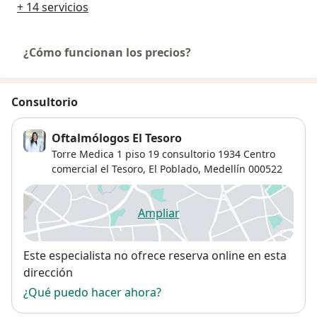
+ 14 servicios
¿Cómo funcionan los precios?
Consultorio
Oftalmólogos El Tesoro
Torre Medica 1 piso 19 consultorio 1934 Centro
comercial el Tesoro,
El Poblado
,
Medellín
000522
Ampliar
se abre en una nueva pestañ
Disponibilidad
Este especialista no ofrece reserva online en esta
dirección
¿Qué puedo hacer ahora?