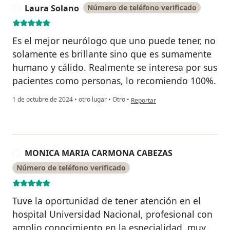
Laura Solano
Número de teléfono verificado
L
Es el mejor neurólogo que uno puede tener, no
solamente es brillante sino que es sumamente
humano y cálido. Realmente se interesa por sus
pacientes como personas, lo recomiendo 100%.
en opinión del usuario Laura Solan
1 de octubre de 2024
•
otro lugar
•
Otro
•
Reportar
MONICA MARIA CARMONA CABEZAS
M
Número de teléfono verificado
Tuve la oportunidad de tener atención en el
hospital Universidad Nacional, profesional con
amplio conocimiento en la especialidad, muy