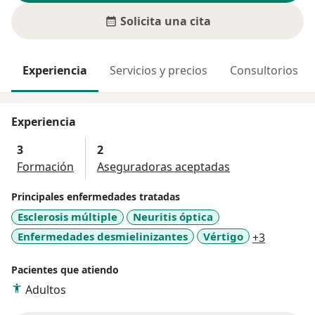
Solicita una cita
Experiencia
Servicios y precios
Consultorios
Experiencia
3
2
Formación
Aseguradoras aceptadas
Principales enfermedades tratadas
Esclerosis múltiple
Neuritis óptica
a11y_sr_
Enfermedades desmielinizantes
Vértigo
+3
Pacientes que atiendo
Adultos