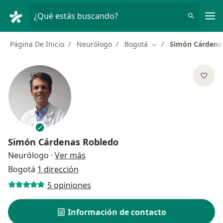
Men
¿Qué estás buscando?
Página De Inicio
Neurólogo
Bogotá
Simón Cárdena
Cambiar de ciudad
Simón Cárdenas Robledo
sobre las especializaciones
Neurólogo
·
Ver más
Bogotá
1 dirección
5 opiniones
Información de contacto