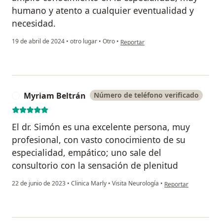
humano y atento a cualquier eventualidad y
necesidad.
en opinión del usuario MONICA M
19 de abril de 2024
•
otro lugar
•
Otro
•
Reportar
Myriam Beltrán
Número de teléfono verificado
M
El dr. Simón es una excelente persona, muy
profesional, con vasto conocimiento de su
especialidad, empático; uno sale del
consultorio con la sensación de plenitud
en opinión del usuar
22 de junio de 2023
•
Clinica Marly
•
Visita Neurología
•
Reportar