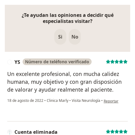
¿Te ayudan las opiniones a decidir qué
especialistas visitar?
Si
No
YS
Número de teléfono verificado
Y
Un excelente profesional, con mucha calidez
humana, muy objetivo y con gran disposición
de valorar y ayudar realmente al paciente.
en opinión del usu
18 de agosto de 2022
•
Clinica Marly
•
Visita Neurología
•
Reportar
Cuenta eliminada